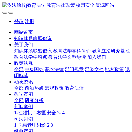
登录
注册
网站首页
知识体系联盟倡议
关于我们
知识体系联盟倡议
教育法学学科简介
教育立法研究基地
教育法学学科点
教育法学文献导读
加入我们
政策法规
全部
中央国办
基本法律
部门规章
部委文件
地方政策
说
明解读
动态资讯
全部
前沿热点
宏观政策
教育法治
教学案例
全部
研究分析
新闻案例
1-性骚扰
2-校园安全
3-
4
司法判例
1 学籍管理纠纷
2
3
经典案例