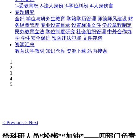
1-受教育权
2-法人身份
3-学位纠纷
4-人身伤害
专题研究
全部
学位与研究生教育
学籍学历管理
师德师风建设
财
务经费管理
专业设置目录
设置标准文件
学校章程制定
民办教育立法
学位制度研究
社会组织管理
中外合作办
学
学生安全保护
预防违法犯罪
文件存档
资源汇总
教育法学教材
知识仓库
资源下载
站内搜索
<
Previous
>
Next
给科研人员“松绑”“加油”——四部门负责