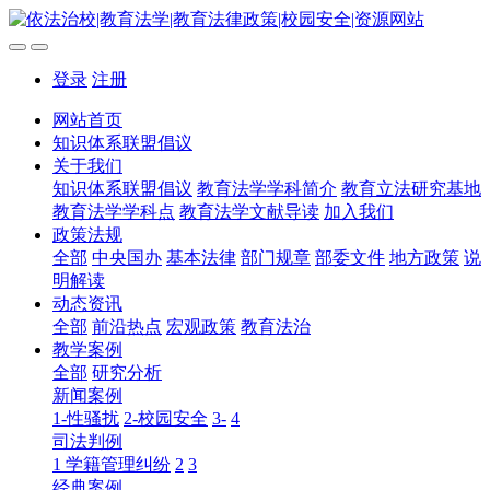
登录
注册
网站首页
知识体系联盟倡议
关于我们
知识体系联盟倡议
教育法学学科简介
教育立法研究基地
教育法学学科点
教育法学文献导读
加入我们
政策法规
全部
中央国办
基本法律
部门规章
部委文件
地方政策
说
明解读
动态资讯
全部
前沿热点
宏观政策
教育法治
教学案例
全部
研究分析
新闻案例
1-性骚扰
2-校园安全
3-
4
司法判例
1 学籍管理纠纷
2
3
经典案例