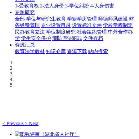
1-受教育权
2-法人身份
3-学位纠纷
4-人身伤害
专题研究
全部
学位与研究生教育
学籍学历管理
师德师风建设
财
务经费管理
专业设置目录
设置标准文件
学校章程制定
民办教育立法
学位制度研究
社会组织管理
中外合作办
学
学生安全保护
预防违法犯罪
文件存档
资源汇总
教育法学教材
知识仓库
资源下载
站内搜索
<
Previous
>
Next