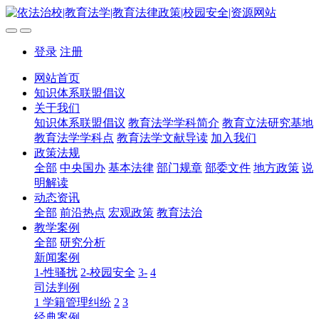
登录
注册
网站首页
知识体系联盟倡议
关于我们
知识体系联盟倡议
教育法学学科简介
教育立法研究基地
教育法学学科点
教育法学文献导读
加入我们
政策法规
全部
中央国办
基本法律
部门规章
部委文件
地方政策
说
明解读
动态资讯
全部
前沿热点
宏观政策
教育法治
教学案例
全部
研究分析
新闻案例
1-性骚扰
2-校园安全
3-
4
司法判例
1 学籍管理纠纷
2
3
经典案例