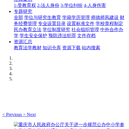
1-受教育权
2-法人身份
3-学位纠纷
4-人身伤害
专题研究
全部
学位与研究生教育
学籍学历管理
师德师风建设
财
务经费管理
专业设置目录
设置标准文件
学校章程制定
民办教育立法
学位制度研究
社会组织管理
中外合作办
学
学生安全保护
预防违法犯罪
文件存档
资源汇总
教育法学教材
知识仓库
资源下载
站内搜索
<
Previous
>
Next