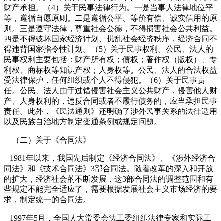
财产承担。（
4
）关于民事法律行为。一是当事人法律地位平
等，遵循自愿原则。二是遵循公平、等价有偿、诚实信用的原
则。三是遵守法律，尊重社会公德，不得损害社会公共利益。
四是不得破坏国家经济计划、扰乱社会经济秩序，经济合同不
得违背国家指令性计划。（
5
）关于民事权利。公民、法人的
民事权利主要包括：财产所有权；债权；著作权（版权）、专
利权、商标权等知识产权；人身权等。公民、法人的合法权益
受法律保护，任何组织或个人不得侵犯。（
6
）关于民事责
任。公民、法人由于过错侵害社会主义公共财产，侵害他人财
产、人身权利的，违反合同或者不履行债务的，应当承担民事
责任。此外，《民法通则》还明确了涉外民事关系的法律适用
以及民族自治地方制定变通条例或规定问题。
（二）关于《合同法》
1981
年以来，我国先后制定《经济合同法》、《涉外经济合
同法》和《技术合同法》
3
部合同法。随着改革的深入和开放
的扩大，经济社会的不断发展，这
3
部合同法的调整范围和有
些规定不能完全适应了，需要根据发展社会主义市场经济的要
求，制定统一的合同法。
1997
年
5
月，全国人大常委会法工委组织法律专家和实际工