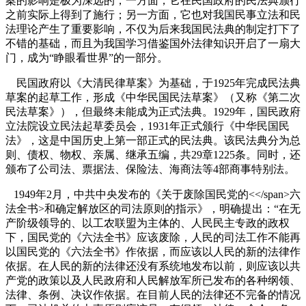
案的影响是极为深远的，一方面，它在民国政府的民法典颁行
之前实际上得到了施行；另一方面，它也对我国民事立法和民
法理论产生了重要影响，不仅为后来我国民法典的制定打下了
不错的基础，而且为我国学习借鉴国外法律知识开启了一扇大
门，成为“睁眼看世界”的一部分。
民国政府以《大清民律草案》为基础，于
1925
年完成民法典
草案的起草工作，形成《中华民国民法草案》（又称《第二次
民法草案》），但最终未能成为正式法典。
1929
年，国民政府
立法院设立民法起草委员会，
1931
年正式颁行《中华民国民
法》，这是中国历史上第一部正式的民法典。该民法典分为总
则、债权、物权、亲属、继承五编，共
29
章
1225
条。同时，还
颁布了公司法、票据法、保险法、海商法等
4
部商事特别法。
1949
年
2
月，中共中央发布的《关于废除国民党的
<</span>
六
法全书
>
和确定解放区的司法原则的指示》，明确提出：“在无
产阶级领导的、以工农联盟为主体的、人民民主专政的政权
下，国民党的《六法全书》应该废除，人民的司法工作不能再
以国民党的《六法全书》作依据，而应该以人民的新的法律作
依据。在人民的新的法律还没有系统地发布以前，则应该以共
产党的政策以及人民政府和人民解放军所已发布的各种纲领、
法律、条例、决议作依据。在目前人民的法律还不完备的情况