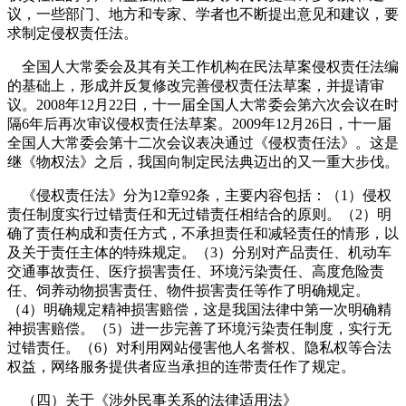
议，一些部门、地方和专家、学者也不断提出意见和建议，要
求制定侵权责任法。
全国人大常委会及其有关工作机构在民法草案侵权责任法编
的基础上，形成并反复修改完善侵权责任法草案，并提请审
议。
2008
年
12
月
22
日
，十一届全国人大常委会第六次会议在时
隔
6
年后再次审议侵权责任法草案。
2009
年
12
月
26
日
，十一届
全国人大常委会第十二次会议表决通过《侵权责任法》。这是
继《物权法》之后，我国向制定民法典迈出的又一重大步伐。
《侵权责任法》分为
12
章
92
条，主要内容包括：（
1
）侵权
责任制度实行过错责任和无过错责任相结合的原则。（
2
）明
确了责任构成和责任方式，不承担责任和减轻责任的情形，以
及关于责任主体的特殊规定。（
3
）分别对产品责任、机动车
交通事故责任、医疗损害责任、环境污染责任、高度危险责
任、饲养动物损害责任、物件损害责任等作了明确规定。
（
4
）明确规定精神损害赔偿，这是我国法律中第一次明确精
神损害赔偿。（
5
）进一步完善了环境污染责任制度，实行无
过错责任。（
6
）对利用网站侵害他人名誉权、隐私权等合法
权益，网络服务提供者应当承担的连带责任作了规定。
（四）关于《涉外民事关系的法律适用法》