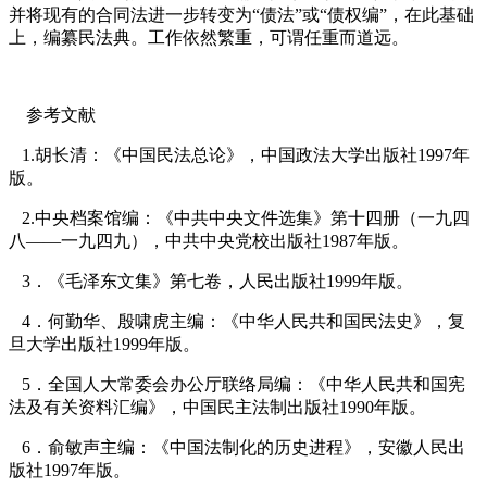
并将现有的合同法进一步转变为“债法”或“债权编”，在此基础
上，编纂民法典。工作依然繁重，可谓任重而道远。
参考文献
1.
胡长清：《中国民法总论》，中国政法大学出版社
1997
年
版。
2.
中央档案馆编：《中共中央文件选集》第十四册（一九四
八——一九四九），中共中央党校出版社
1987
年版。
3
．《毛泽东文集》第七卷，人民出版社
1999
年版。
4
．何勤华、殷啸虎主编：《中华人民共和国民法史》，复
旦大学出版社
1999
年版。
5
．全国人大常委会办公厅联络局编：《中华人民共和国宪
法及有关资料汇编》，中国民主法制出版社
1990
年版。
6
．俞敏声主编：《中国法制化的历史进程》，安徽人民出
版社
1997
年版。