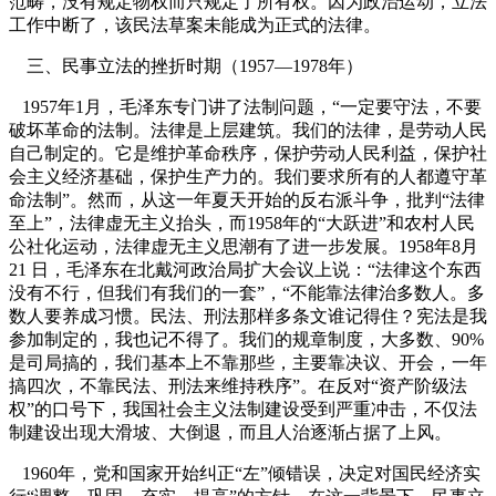
范畴，没有规定物权而只规定了所有权。因为政治运动，立法
工作中断了，该民法草案未能成为正式的法律。
三、民事立法的挫折时期（
1957
—
1978
年）
1957
年
1
月，毛泽东专门讲了法制问题，“一定要守法，不要
破坏革命的法制。法律是上层建筑。我们的法律，是劳动人民
自己制定的。它是维护革命秩序，保护劳动人民利益，保护社
会主义经济基础，保护生产力的。我们要求所有的人都遵守革
命法制”
。然而，从这一年夏天开始的反右派斗争，批判“法律
至上”，法律虚无主义抬头，而
1958
年的“大跃进”和农村人民
公社化运动，法律虚无主义思潮有了进一步发展。
1958
年
8
月
21
日，毛泽东在北戴河政治局扩大会议上说：“法律这个东西
没有不行，但我们有我们的一套”，“不能靠法律治多数人。多
数人要养成习惯。民法、刑法那样多条文谁记得住？宪法是我
参加制定的，我也记不得了。我们的规章制度，大多数、
90%
是司局搞的，我们基本上不靠那些，主要靠决议、开会，一年
搞四次，不靠民法、刑法来维持秩序”
。在反对“资产阶级法
权”的口号下，我国社会主义法制建设受到严重冲击，不仅法
制建设出现大滑坡、大倒退，而且人治逐渐占据了上风。
1960
年，党和国家开始纠正“左”倾错误，决定对国民经济实