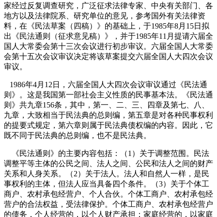
家经过反复调查研究，广泛征求法律专家、中央有关部门、各
地方以及法律院系、研究单位的意见，参考国外有关法律资
料，在《民法草案（四稿）》的基础上，于
1985
年
8
月
15
日
拟
出《民法通则（征求意见稿）》，并于
1985
年
11
月提请六届全
国人大常委会第十三次会议进行初步审议。六届全国人大常委
会第十五次会议审议决定将该草案提交六届全国人大四次会议
审议。
1986
年
4
月
12
日
，六届全国人大四次会议审议通过《民法通
则》。这是我国第一部社会主义性质的民事基本法。《民法通
则》共九章
156
条，其中，第一、二、三、四章及第七、八、
九章，大致相当于民法典的总则编，第五章是对各种民事权利
的提要式规定，第六章则属于民法典债权编的内容。因此，它
既不同于民法典的总则编，也不是民法典
。
《民法通则》的主要内容包括：（
1
）关于调整范围。民法
调整平等主体的公民之间、法人之间、公民和法人之间的财产
关系和人身关系。（
2
）关于法人。法人和自然人一样，是民
事权利的主体，但法人应当具备四个条件。（
3
）关于个体工
商户、农村承包经营户、个人合伙。个体工商户、农村承包经
营户的合法权益，受法律保护。个体工商户、农村承包经营户
的债务，个人经营的，以个人财产承担；家庭经营的，以家庭