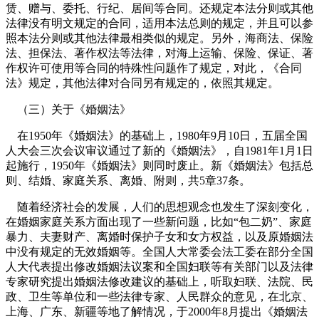
赁、赠与、委托、行纪、居间等合同。还规定本法分则或其他
法律没有明文规定的合同，适用本法总则的规定，并且可以参
照本法分则或其他法律最相类似的规定。另外，海商法、保险
法、担保法、著作权法等法律，对海上运输、保险、保证、著
作权许可使用等合同的特殊性问题作了规定，对此，《合同
法》规定，其他法律对合同另有规定的，依照其规定。
（三）关于《婚姻法》
在
1950
年《婚姻法》的基础上，
1980
年
9
月
10
日
，五届全国
人大会三次会议审议通过了新的《婚姻法》，自
1981
年
1
月
1
日
起
施行，
1950
年《婚姻法》则同时废止。新《婚姻法》包括总
则、结婚、家庭关系、离婚、附则，共
5
章
37
条。
随着经济社会的发展，人们的思想观念也发生了深刻变化，
在婚姻家庭关系方面出现了一些新问题，比如“包二奶”、家庭
暴力、夫妻财产、离婚时保护子女和女方权益，以及原婚姻法
中没有规定的无效婚姻等。全国人大常委会法工委在部分全国
人大代表提出修改婚姻法议案和全国妇联等有关部门以及法律
专家研究提出婚姻法修改建议的基础上，听取妇联、法院、民
政、卫生等单位和一些法律专家、人民群众的意见，在北京、
上海、广东、新疆等地了解情况，于
2000
年
8
月提出《婚姻法