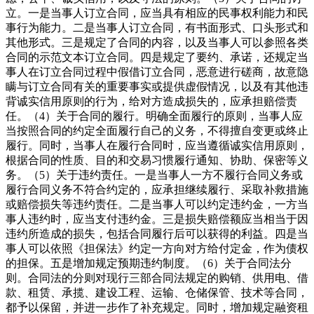
立。一是当事人订立合同，应当具有相应的民事权利能力和民
事行为能力。二是当事人订立合同，有书面形式、口头形式和
其他形式。三是规定了合同的内容，以及当事人可以参照各类
合同的示范文本订立合同。四是规定了要约、承诺，还规定当
事人在订立合同过程中假借订立合同，恶意进行磋商，故意隐
瞒与订立合同有关的重要事实或提供虚假情况，以及有其他违
背诚实信用原则的行为，给对方造成损失的，应承担赔偿责
任。（
4
）关于合同的履行。明确全面履行的原则，当事人应
当按照合同的约定全面履行自己的义务，不得擅自变更或终止
履行。同时，当事人在履行合同时，应当遵循诚实信用原则，
根据合同的性质、目的和交易习惯履行通知、协助、保密等义
务。（
5
）关于违约责任。一是当事人一方不履行合同义务或
履行合同义务不符合约定的，应承担继续履行、采取补救措施
或赔偿损失等违约责任。二是当事人可以约定违约金，一方当
事人违约时，应当支付违约金。三是损失赔偿额应当相当于因
违约所造成的损失，包括合同履行后可以获得的利益。四是当
事人可以依照《担保法》约定一方向对方给付定金，作为债权
的担保。五是增加规定预期违约制度。（
6
）关于合同法分
则。合同法的分则对现行三部合同法规定的购销、供用电、借
款、租赁、承揽、建设工程、运输、仓储保管、技术等合同，
都予以保留，并进一步作了补充规定。同时，增加规定融资租