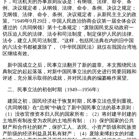
下，司法机关的办事原则应该是：有纲领、法律、命令、条
例、决议规定者，从纲领、法律、命令、条例、决议之规定；
无纲领、法律、命令、条例、决议规定者，从新民主主义的政
策。”
1949
年
9
月
29
日
，中国人民政治协商会议第一届全体会议
通过的《共同纲领》第十七条规定：“废除国民党反动政府一
切压迫人民的法律、法令和司法制度，制定保护人民的法律、
法令，建立人民司法制度。”
这样，包括民法典在内的旧中国
的六法全书都被废除了，《中华民国民法》就仅在我国台湾地
区继续有效。
新中国成立之后，民事立法翻开了新的篇章。本文围绕民法
典制定的起起落落，对新中国民事立法的历史进行简要回顾和
评述，充分展示取得的成就，并对民法典的编纂略作展望。
二、民事立法的初创时期（
1949
—
1956
年）
建国之初，国民经济处于恢复时期，民事立法也受到重视。
《共同纲领》在“总纲”中确立了新中国民事立法的基本原则：
（
1
）没收官僚资本归人民的国家所有；（
2
）将封建半封建的
土地所有制改变为农民的土地所有制；（
3
）保护国家的公共
财产和合作社的财产，保护工人、农民、小资产阶级和民族资
产阶级的经济利益及其私有财产；（
4
）废除束缚妇女的封建