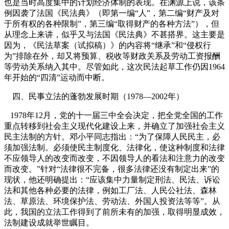
也是当时高度集中的计划经济体制的表现。在渊源上说，该条
例因袭了法国《民法典》（即第一编“人”，第二编“财产及对
于所有权的各种限制”，第三编“取得财产的各种方法”），但
从理念上来讲，似乎又与法国《民法典》不甚搭界。这主要是
因为，《民法草案（试拟稿）》的内容将“继承”和“侵权行
为”排除在外，却又将预算、税收等财政关系及劳动工资报酬
等劳动关系纳入其中。尽管如此，这次民法起草工作仍因
1964
年开始的“四清”运动而中断。
四、民事立法的蓬勃发展时期（
1978
—
2002
年）
1978
年
12
月，党的十一届三中全会决定，把全党全国的工作
重点转移到社会主义现代化建设上来，并确立了加强社会主义
民主法制的方针。邓小平同志指出：“为了保障人民民主，必
须加强法制。必须使民主制度化、法律化，使这种制度和法律
不应领导人的改变而改变，不因领导人的看法和注意力的改变
而改变。”针对“法律很不完备，很多法律还没有制定出来”的
现状，他还明确提出：“应该集中力量制定刑法、民法、诉讼
法和其他各种必要的法律，例如工厂法、人民公社法、森林
法、草原法、环境保护法、劳动法、外国人投资法等等”
。从
此，我国的立法工作得到了前所未有的加强，取得明显成效，
法制建设成就举世瞩目。