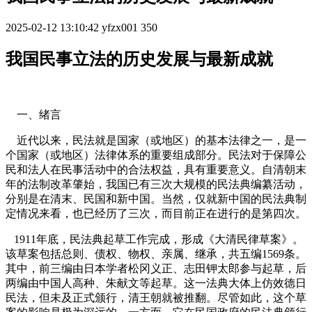
2025-02-12 13:10:42
yfzx001
350
我国民事立法的历史发展与最新成就
一、绪言
近代以来，民法就是国家（或地区）的基本法律之一，是一
个国家（或地区）法律体系的重要组成部分。民法对于保障公
民和法人在民事活动中的合法权益，具有重要意义。自清朝末
年的法制改革肇始，我国已有三次大规模的民法典编纂活动，
分别是在清末、民国和新中国。当然，仅就新中国的民法典制
定情况来看，也已经历了三次，而目前正在进行的是第四次。
1911
年底，民法典起草工作完成，形成《大清民律草案》。
该草案包括总则、债权、物权、亲属、继承，共五编
1569
条。
其中，前三编由日本学者松冈义正、志田钾太郎参与起草，后
两编由中国人高种、朱献文等起草
。这一法典大体上仿效德日
民法，但未及正式颁行，清王朝就被推翻。尽管如此，这个草