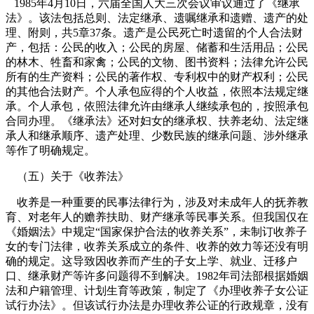
1985
年
4
月
10
日
，六届全国人大三次会议审议通过了《继承
法》。该法包括总则、法定继承、遗嘱继承和遗赠、遗产的处
理、附则，共
5
章
37
条。遗产是公民死亡时遗留的个人合法财
产，包括：公民的收入；公民的房屋、储蓄和生活用品；公民
的林木、牲畜和家禽；公民的文物、图书资料；法律允许公民
所有的生产资料；公民的著作权、专利权中的财产权利；公民
的其他合法财产。个人承包应得的个人收益，依照本法规定继
承。个人承包，依照法律允许由继承人继续承包的，按照承包
合同办理。《继承法》还对妇女的继承权、扶养老幼、法定继
承人和继承顺序、遗产处理、少数民族的继承问题、涉外继承
等作了明确规定。
（五）关于《收养法》
收养是一种重要的民事法律行为，涉及对未成年人的抚养教
育、对老年人的赡养扶助、财产继承等民事关系。但我国仅在
《婚姻法》中规定“国家保护合法的收养关系”，未制订收养子
女的专门法律，收养关系成立的条件、收养的效力等还没有明
确的规定。这导致因收养而产生的子女上学、就业、迁移户
口、继承财产等许多问题得不到解决。
1982
年司法部根据婚姻
法和户籍管理、计划生育等政策，制定了《办理收养子女公证
试行办法》。但该试行办法是办理收养公证的行政规章，没有