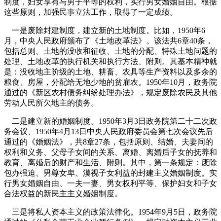
制度，妇女享有与男子平等的权利，实行男女婚姻自由
。根据
这些原则，加强民事立法工作，取得了一定成绩。
一是废除封建制度，建立新的土地制度。比如，
1950
年
6
月，中央人民政府颁布了《土地改革法》。该法共
6
章
40
条，
包括总则、土地的没收和征收、土地的分配、特殊土地问题的
处理、土地改革的执行机关和执行方法、附则。其基本精神就
是：没收地主阶级的土地、耕畜、农具等生产资料以及多余的
粮食、房屋，分配给无地少地的贫雇农。
1950
年
10
月，政务院
通过的《新区农村债务纠纷处理办法》，规定废除农民及其他
劳动人民所欠地主的债务。
二是建立新的婚姻制度。
1950
年
3
月
3
日
政务院第二十二次政
务会议、
1950
年
4
月
13
日
中央人民政府委员会第七次会议先后
通过的《婚姻法》，共
8
章
27
条，包括原则、结婚、夫妻间的
权利和义务、父母子女间的关系、离婚、离婚后子女的抚养和
教育、离婚后的财产和生活、附则。其中，第一条规定：废除
包办强迫、男尊女卑、漠视子女利益的封建主义婚姻制度。实
行男女婚姻自由、一夫一妻、男女权利平等、保护妇女和子女
合法权益的新民主主义婚姻制度。
三是将私人资本主义的政策法律化。
1954
年
9
月
5
日
，政务院