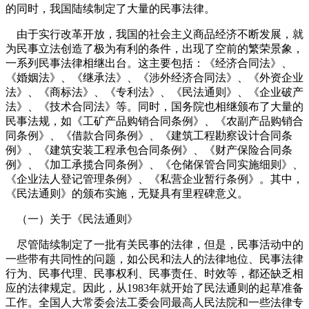
的同时，我国陆续制定了大量的民事法律。
由于实行改革开放，我国的社会主义商品经济不断发展，就
为民事立法创造了极为有利的条件，出现了空前的繁荣景象，
一系列民事法律相继出台。这主要包括：《经济合同法》、
《婚姻法》、《继承法》、《涉外经济合同法》、《外资企业
法》、《商标法》、《专利法》、《民法通则》、《企业破产
法》、《技术合同法》等。同时，国务院也相继颁布了大量的
民事法规，如《工矿产品购销合同条例》、《农副产品购销合
同条例》、《借款合同条例》、《建筑工程勘察设计合同条
例》、《建筑安装工程承包合同条例》、《财产保险合同条
例》、《加工承揽合同条例》、《仓储保管合同实施细则》、
《企业法人登记管理条例》、《私营企业暂行条例》。其中，
《民法通则》的颁布实施，无疑具有里程碑意义。
（一）关于《民法通则》
尽管陆续制定了一批有关民事的法律，但是，民事活动中的
一些带有共同性的问题，如公民和法人的法律地位、民事法律
行为、民事代理、民事权利、民事责任、时效等，都还缺乏相
应的法律规定。因此，从
1983
年就开始了民法通则的起草准备
工作。全国人大常委会法工委会同最高人民法院和一些法律专