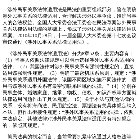
涉外民事关系法律适用法是民法的重要组成部分，旨在明确
涉外民事关系的法律适用，合理解决涉外民事争议，维护当事
人的合法权益。全国人大常委会法工委会在民法草案涉外民事
关系法律适用法编的基础上，形成了涉外民事关系法律适用法
草案。
2010
年
10
月
28
日
，十一届全国人大常委会第十七次会议
审议通过《涉外民事关系法律适用法》。
《涉外民事关系法律适用法》分为
8
章
52
条，主要内容有：
（
1
）当事人依照法律规定可以明示选择涉外民事关系适用的
法律。（
2
）我国法律对涉外民事关系有强制性规定的，直接
适用该强制性规定。（
3
）明确了最密切联系原则，规定：“涉
外民事关系适用外国法律，该国不同区域实施不同法律的，适
用与该涉外民事关系有最密切联系区域的法律。”（
4
）分别在
民事主体、婚姻家庭、继承、物权、债权、知识产权等方面就
法律适用问题作出了具体规定。（
5
）关于本法与其他法律的
关系，没有将海商法、民用航空法、票据法有关具体规定纳入
本法，但作出衔接性规定：“涉外民事关系适用的法律，依照
本法确定。其他法律对涉外民事关系法律适用另有特别规定
的，依照其规定。”
就民法典的制定而言，当前需要抓紧审议通过人格权法等，