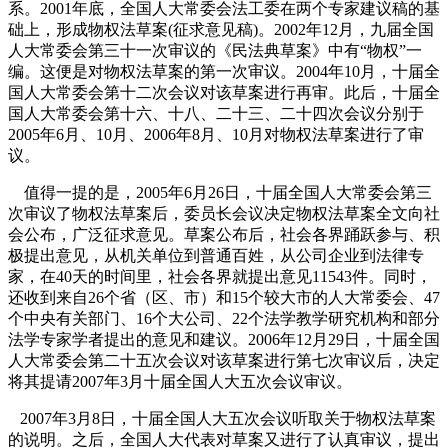
系。
2001
年底，全国人大常委会法工委在两个专家建议稿
的基
础上，形成物权法草案
(
征求意见稿
)
。
2002
年
12
月，九届全国
人大常委会第三十一次审议的《民法典草案》中有“物权”一
编。这便是对物权法草案的第一次审议。
2004
年
10
月，十届全
国人大常委会第十二次会议对该草案进行再审。此后，十届全
国人大常委会第十六、十八、二十三、二十四次会议分别于
2005
年
6
月、
10
月、
2006
年
8
月、
10
月对物权法草案进行了审
议。
值得一提的是，
2005
年
6
月
26
日
，十届全国人大常委会第三
次审议了物权法草案后，委员长会议决定物权法草案全文向社
会公布，广泛征求意见。草案公布后，社会各界踊跃参与、积
极提出意见，从机关单位到普通百姓，从公司企业到法律专
家，在
40
天的时间里，社会各界就提出意见
11543
件。同时，
还收到来自
26
个省（区、市）和
15
个较大市的人大常委会、
47
个中央有关部门、
16
个大公司、
22
个法学教学研究机构和部分
法学专家学者提出的意见和建议。
2006
年
12
月
29
日
，十届全国
人大常委会第二十五次会议对该草案进行第七次审议后，决定
将其提请
2007
年
3
月十届全国人大五次会议审议。
2007
年
3
月
8
日
，十届全国人大五次会议听取关于物权法草案
的说明。之后，全国人大代表对草案又进行了认真审议，提出