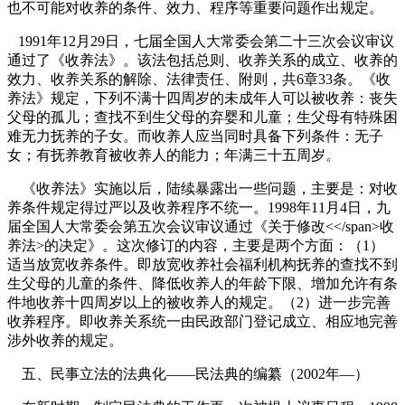
也不可能对收养的条件、效力、程序等重要问题作出规定。
1991
年
12
月
29
日
，七届全国人大常委会第二十三次会议审议
通过了《收养法》。该法包括总则、收养关系的成立、收养的
效力、收养关系的解除、法律责任、附则，共
6
章
33
条。《收
养法》规定，下列不满十四周岁的未成年人可以被收养：丧失
父母的孤儿；查找不到生父母的弃婴和儿童；生父母有特殊困
难无力抚养的子女。而收养人应当同时具备下列条件：无子
女；有抚养教育被收养人的能力；年满三十五周岁。
《收养法》实施以后，陆续暴露出一些问题，主要是：对收
养条件规定得过严以及收养程序不统一。
1998
年
11
月
4
日
，九
届全国人大常委会第五次会议审议通过《关于修改
<</span>
收
养法
>
的决定》。这次修订的内容，主要是两个方面：（
1
）
适当放宽收养条件。即放宽收养社会福利机构抚养的查找不到
生父母的儿童的条件、降低收养人的年龄下限、增加允许有条
件地收养十四周岁以上的被收养人的规定。（
2
）进一步完善
收养程序。即收养关系统一由民政部门登记成立、相应地完善
涉外收养的规定。
五、民事立法的法典化——民法典的编纂（
2002
年—）