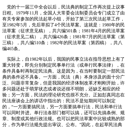
党的十一届三中全会以后，民法典的制定工作再次提上议事
日程。
1979
年
11
月，全国人大常委会法制委员会专门成立了由
有关专家参加的民法起草小组，开始了第三次民法起草工作，
至
1982
年
5
月，先后草拟了
4
个民法草案。这就是：
1980
年的民
法草案（征求意见稿），共六编
501
条；
1981
年
4
月的民法草案
（征求意见二稿），共六编
426
条；
1981
年
7
月的民法草案（第
三稿），共八编
510
条；
1982
年的民法草案（第四稿），共八
编
465
条。
实际上，自
1982
年以后，我国的民事立法在指导思想上有了
重大转变，即先分别制定民事单行法（或单行民事法律），在
条件具备时再制定民法典。这是因为，在当时要制定一部民法
典的条件还不具备。一方面，民法（典）本身涉及的面十分广
泛、问题非常复杂，但是我国的经济体制改革才刚刚开始，许
多问题还处于萌芽状态或者说还很不明朗，还缺乏相应的经
验；另一方面，民法的理论研究也很不充分
。正如彭真同志在
民法座谈会上的讲话中指出的：民法不是短期间可以制定
的，“一方面要搞民法，另一方面要搞单行法，民法和单行法
可以同时并进。单行法各部门都可以搞，还可以先搞条例、规
章、制度或其他行政法规。也可以把民法草案中比较成熟的部
分，作为单行法规先提出审议、公布。”
因此，在起草民法典