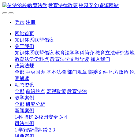
登录
注册
网站首页
知识体系联盟倡议
关于我们
知识体系联盟倡议
教育法学学科简介
教育立法研究基地
教育法学学科点
教育法学文献导读
加入我们
政策法规
全部
中央国办
基本法律
部门规章
部委文件
地方政策
说
明解读
动态资讯
全部
前沿热点
宏观政策
教育法治
教学案例
全部
研究分析
新闻案例
1-性骚扰
2-校园安全
3-
4
司法判例
1 学籍管理纠纷
2
3
经典案例