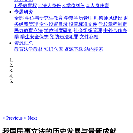
1-受教育权
2-法人身份
3-学位纠纷
4-人身伤害
专题研究
全部
学位与研究生教育
学籍学历管理
师德师风建设
财
务经费管理
专业设置目录
设置标准文件
学校章程制定
民办教育立法
学位制度研究
社会组织管理
中外合作办
学
学生安全保护
预防违法犯罪
文件存档
资源汇总
教育法学教材
知识仓库
资源下载
站内搜索
<
Previous
>
Next
我国民事立法的历史发展与最新成就