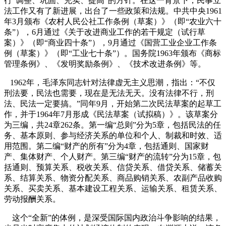
行“调整、巩固、充实、提高”的方针。在这一背景下，民事立
法工作又有了新进展，出台了一些政策和法规。中共中央
1961
年
3
月颁布《农村人民公社工作条例（草案）》（即“农业六十
条”），
6
月通过《关于改进商业工作的若干规定（试行草
案）》（即“商业四十条”），
9
月通过《国营工业企业工作条
例（草案）》（即“工业七十条”）。国务院
1963
年颁布《商标
管理条例》、《发明奖励条例》、《技术改进条例》等。
1962
年，毛泽东同志针对法律虚无主义思潮，指出：“不仅
刑法要，民法也需要，现在是无法无天。没有法律不行，刑
法、民法一定要搞。”
同年
9
月，开始第二次民法草案的起草工
作，并于
1964
年
7
月形成《民法草案（试拟稿）》。该草案分
为三编，共
24
章
262
条。第一编“总则”分为
5
章，包括民法的任
务、基本原则、参与经济关系的单位和个人、制裁和时效、适
用范围。第二编“财产的所有”分为
4
章，包括通则、国家财
产、集体财产、个人财产。第三编“财产的流转”分为
15
章，包
括通则、预算关系、税收关系、信贷关系、借贷关系、储蓄关
系、结算关系、物资分配关系、商品购销关系、农副产品收购
关系、买卖关系、基本建设工程关系、运输关系、租赁关系、
劳动报酬关系。
这个“全新”的体例，是深受国际国内政治斗争影响的结果，