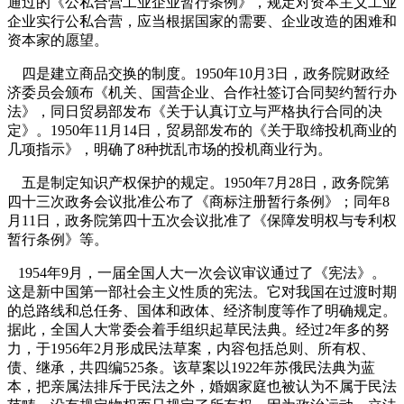
通过的《公私合营工业企业暂行条例》，规定对资本主义工业
企业实行公私合营，应当根据国家的需要、企业改造的困难和
资本家的愿望。
四是建立商品交换的制度。
1950
年
10
月
3
日
，政务院财政经
济委员会颁布《机关、国营企业、合作社签订合同契约暂行办
法》，同日贸易部发布《关于认真订立与严格执行合同的决
定》。
1950
年
11
月
14
日
，贸易部发布的《关于取缔投机商业的
几项指示》，明确了
8
种扰乱市场的投机商业行为。
五是制定知识产权保护的规定。
1950
年
7
月
28
日
，政务院第
四十三次政务会议批准公布了《商标注册暂行条例》；同年
8
月
11
日
，政务院第四十五次会议批准了《保障发明权与专利权
暂行条例》等。
1954
年
9
月，一届全国人大一次会议审议通过了《宪法》。
这是新中国第一部社会主义性质的宪法。它对我国在过渡时期
的总路线和总任务、国体和政体、经济制度等作了明确规定。
据此，全国人大常委会着手组织起草民法典。经过
2
年多的努
力，于
1956
年
2
月形成民法草案，内容包括总则、所有权、
债、继承，共四编
525
条。该草案以
1922
年苏俄民法典为蓝
本，把亲属法排斥于民法之外，婚姻家庭也被认为不属于民法