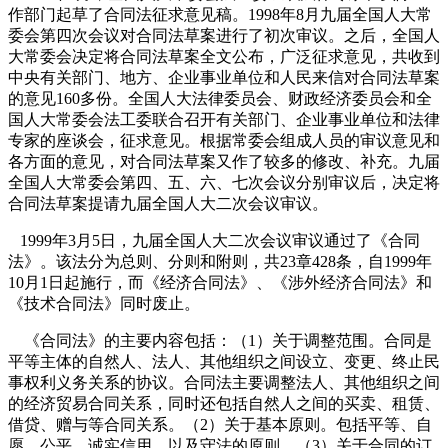
作部门起草了合同法征求意见稿。
1998
年
8
月九届全国人大常
委会第四次会议对合同法草案进行了初次审议。之后，全国人
大常委会决定将合同法草案全文公布，广泛征求意见，共收到
中央有关部门、地方、企业事业单位和人民来信对合同法草案
的意见
160
多份。全国人大法律委员会、财政经济委员会和全
国人大常委会法工委联合召开有关部门、企业事业单位和法律
专家的座谈会，征求意见。根据常委会组成人员的审议意见和
各方面的意见，对合同法草案又作了较多的修改、补充。九届
全国人大常委会第四、五、六、七次会议分别审议后，决定将
合同法草案提请九届全国人大二次会议审议。
1999
年
3
月
5
日
，九届全国人大二次会议审议通过了《合同
法》。该法分为总则、分则和附则，共
23
章
428
条，自
1999
年
10
月
1
日
起施行，而《经济合同法》、《涉外经济合同法》和
《技术合同法》同时废止。
《合同法》的主要内容包括：（
1
）关于调整范围。合同是
平等主体的自然人、法人、其他组织之间设立、变更、终止民
事权利义务关系的协议。合同法主要调整法人、其他组织之间
的经济贸易合同关系，同时还包括自然人之间的买卖、租赁、
借贷、赠与等合同关系
。（
2
）关于基本原则。包括平等、自
愿，公平、诚实信用，以及守法的原则。（
3
）关于合同的订