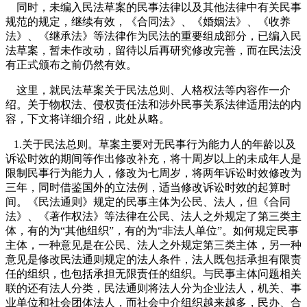
同时，未编入民法草案的民事法律以及其他法律中有关民事
规范的规定，继续有效，《合同法》、《婚姻法》、《收养
法》、《继承法》等法律作为民法的重要组成部分，已编入民
法草案，暂未作改动，留待以后再研究修改完善，而在民法没
有正式颁布之前仍然有效。
这里，就民法草案关于民法总则、人格权法等内容作一介
绍。关于物权法、侵权责任法和涉外民事关系法律适用法的内
容，下文将详细介绍，此处从略。
1.
关于民法总则。草案主要对无民事行为能力人的年龄以及
诉讼时效的期间等作出修改补充，将十周岁以上的未成年人是
限制民事行为能力人，修改为七周岁，将两年诉讼时效修改为
三年，同时借鉴国外的立法例，适当修改诉讼时效的起算时
间。《民法通则》规定的民事主体为公民、法人，但《合同
法》、《著作权法》等法律在公民、法人之外规定了第三类主
体，有的为“其他组织”，有的为“非法人单位”。如何规定民事
主体，一种意见是在公民、法人之外规定第三类主体，另一种
意见是修改民法通则规定的法人条件，法人既包括承担有限责
任的组织，也包括承担无限责任的组织。与民事主体问题相关
联的还有法人分类，民法通则将法人分为企业法人，机关、事
业单位和社会团体法人，而社会中介组织越来越多，民办、合