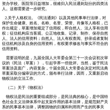
资办学校、医院等日益增加，很难归入民法通则划分的四类法
人。这都需要进一步研究。
2.
关于人格权法。《民法通则》以及其他民事单行法律，对
保护生命健康、姓名、名称、名誉、荣誉、肖像等人格权，已
作出规定，草案增加规定了信用权，即自然人、法人享有信用
权；征信机构应当客观、公正地收集、记录、制作、保存自然
人、法人的信用资料；自然人、法人有权查阅、抄录或者复制
征信机构涉及自身的信用资料，有权要求修改与事实不符合的
信用资料。
需要说明的是，九届全国人大常委会第三十一次会议初次审
议的《民法（草案）》，引起学界一些批评
。当然，鉴于民法
草案涉及面广，内容复杂，十届全国人大常委会决定对民法典
草案采取分编审议的方式，颁布单行法律，因而，又重新启动
物权法的立法工作。
（二）关于《物权法》
物权法是民法的重要组成部分，是民法典的核心，是中国特
色社会主义法律体系中起支架作用的基本法律，是规范财产关
系的民事基本法律，调整因物的归属和利用而产生的民事关