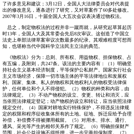
了许多意见和建议；
3
月
12
日
，全国人大法律委员会对代表提
出的修改意见，逐条进行了研究，又对草案作了
60
多处修改。
2007
年
3
月
16
日
，十届全国人大五次会议表决通过物权法。
总之，制定物权法的过程并非一蹴而就，从研究起草算起历
时
13
年，全国人大及其常委会先后
8
次审议。这创造了中国立
法史上单部法律草案审议次数最多的纪录。其艰难程度可想而
知，也堪称当代中国科学立法民主立法的典范。
《物权法》分为：总则、所有权、用益物权、担保物权、占
有五编，及附则，共
247
条。该法的主要内容有：（
1
）明确坚
持社会主义基本经济制度，平等保护公私财产。国家实行社会
主义市场经济，保障一切市场主体的平等法律地位和发展权
利。国家、集体、私人的物权和其他权利人的物权受法律保
护，任何单位和个人不得侵犯。（
2
）物权的种类和内容，由
法律规定。（
3
）不动产物权的设立、变更、转让和消灭，应
当依照法律规定登记；动产物权的设立和转让，应当依照法律
规定交付。（
4
）国家对耕地实行特殊保护，不得违反法律规
定的权限和程序征收集体所有的土地。征地、拆迁应给予合理
补偿，补偿费不得被挪用截留。（
5
）对用水、排水、通行、
通风、采光等产生的相邻关系作了规定。（
6
）明确担保财产
范围，社会公益设施不得抵押，进一步完善担保制度。（
7
）