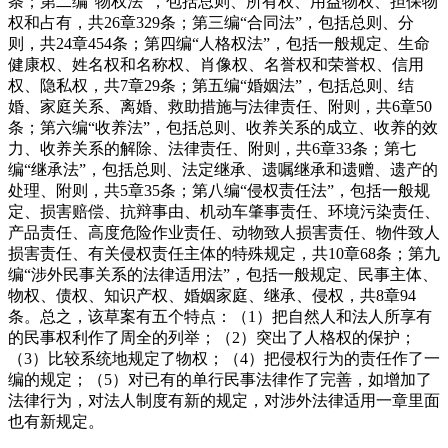
条；第二编“物权法”，包括总则、所有权、用益物权、担保物
权和占有，共
26
章
329
条；第三编“合同法”，包括总则、分
则，共
24
章
454
条；第四编“人格权法”，包括一般规定、生命
健康权、姓名权和名称权、肖像权、名誉权和荣誉权、信用
权、隐私权，共
7
章
29
条；第五编“婚姻法”，包括总则、结
婚、家庭关系、离婚、救助措施与法律责任、附则，共
6
章
50
条；第六编“收养法”，包括总则、收养关系的成立、收养的效
力、收养关系的解除、法律责任、附则，共
6
章
33
条；第七
编“继承法”，包括总则、法定继承、遗嘱继承和遗赠、遗产的
处理、附则，共
5
章
35
条；第八编“侵权责任法”，包括一般规
定、损害赔偿、抗辩事由、机动车肇事责任、环境污染责任、
产品责任、高度危险作业责任、动物致人损害责任、物件致人
损害责任、有关侵权责任主体的特殊规定，共
10
章
68
条；第九
编“涉外民事关系的法律适用法”，包括一般规定、民事主体、
物权、债权、知识产权、婚姻家庭、继承、侵权，共
8
章
94
条。总之，该草案有五个特点：（
1
）把自然人和法人所享有
的民事权利作了周全的列举；（
2
）突出了人格权的保护；
（
3
）比较系统地规定了物权；（
4
）把侵权行为的责任作了一
编的规定；（
5
）对已有的单行民事法律作了完善，如增加了
法律行为，对法人制度有新的规定，对涉外法律适用一章里面
也有新规定
。