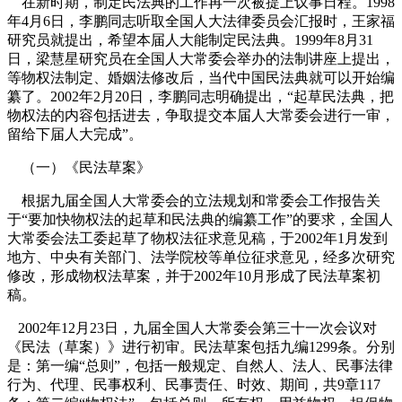
在新时期，制定民法典的工作再一次被提上议事日程。
1998
年
4
月
6
日
，李鹏同志听取全国人大法律委员会汇报时，王家福
研究员就提出，希望本届人大能制定民法典。
1999
年
8
月
31
日
，梁慧星研究员在全国人大常委会举办的法制讲座上提出，
等物权法制定、婚姻法修改后，当代中国民法典就可以开始编
纂了
。
2002
年
2
月
20
日
，李鹏同志明确提出，“起草民法典，把
物权法的内容包括进去，争取提交本届人大常委会进行一审，
留给下届人大完成”
。
（一）《民法草案》
根据九届全国人大常委会的立法规划和常委会工作报告关
于“要加快物权法的起草和民法典的编纂工作”的要求，全国人
大常委会法工委起草了物权法征求意见稿，于
2002
年
1
月发到
地方、中央有关部门、法学院校等单位征求意见，经多次研究
修改，形成物权法草案，并于
2002
年
10
月形成了民法草案初
稿。
2002
年
12
月
23
日
，九届全国人大常委会第三十一次会议对
《民法（草案）》进行初审。民法草案包括九编
1299
条。分别
是：第一编“总则”，包括一般规定、自然人、法人、民事法律
行为、代理、民事权利、民事责任、时效、期间，共
9
章
117