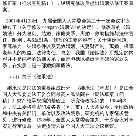
修正案（征求意见稿）》，经研究修改后提出婚姻法修正案草
案。
2001
年
4
月
28
日
，九届全国人大常委会第二十一次会议审议
通过了《关于修改
<</span>
婚姻法
>
的决定》。修改后的《婚
姻法》分为总则、结婚、家庭关系、离婚、救助措施与法律责
任、附则，共
6
章
51
条。修改的主要内容有：关于重婚问题、
家庭暴力、结婚条件以及无效婚姻、夫妻财产制、离婚、保障
老年人的权益、法律责任。总之，我国《婚姻法》所规定的内
容并不是纯粹的婚姻关系，而是包括以婚姻为基础的家庭关
系，在实质上是一部婚姻家庭法。
（四）关于《继承法》
继承法是民法的重要组成部分。《继承法（草案）》是由全
国人大常委会法工委会同最高人民法院在《民法草案（四
稿）》财产继承权编的基础上，研究修改拟订的。
1984
年
9
月，法工委将草案印发各省（区、市）人大常委会，全国政协
和中央有关部门、单位以及政法院系、研究机构专家征求意
见，进行修改。
1985
年，全国人大常委会第九、十次会议对草
案进行审议后，决定提请六届全国人大三次会议审议。