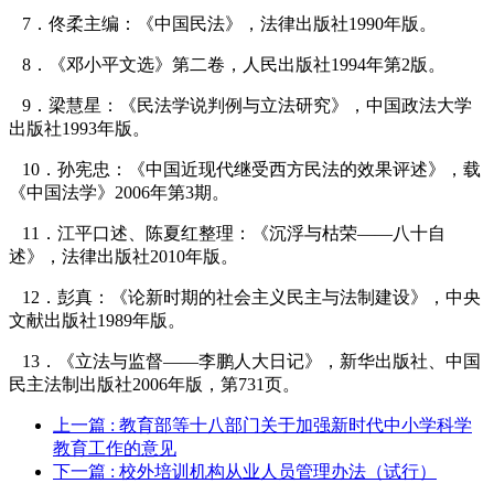
7
．佟柔主编：《中国民法》，法律出版社
1990
年版。
8
．《邓小平文选》第二卷，人民出版社
1994
年第
2
版。
9
．梁慧星：《民法学说判例与立法研究》，中国政法大学
出版社
1993
年版。
10
．孙宪忠：《中国近现代继受西方民法的效果评述》，载
《中国法学》
2006
年第
3
期。
11
．江平
口述、陈夏红
整理：《沉浮与枯荣——八十自
述》，法律出版社
2010
年版。
12
．彭真：《论新时期的社会主义民主与法制建设》，中央
文献出版社
1989
年版。
13
．《立法与监督——李鹏人大日记》，新华出版社、中国
民主法制出版社
2006
年版，第
731
页。
上一篇
: 教育部等十八部门关于加强新时代中小学科学
教育工作的意见
下一篇
: 校外培训机构从业人员管理办法（试行）