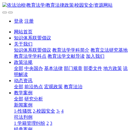
登录
注册
网站首页
知识体系联盟倡议
关于我们
知识体系联盟倡议
教育法学学科简介
教育立法研究基地
教育法学学科点
教育法学文献导读
加入我们
政策法规
全部
中央国办
基本法律
部门规章
部委文件
地方政策
说
明解读
动态资讯
全部
前沿热点
宏观政策
教育法治
教学案例
全部
研究分析
新闻案例
1-性骚扰
2-校园安全
3-
4
司法判例
1 学籍管理纠纷
2
3
经典案例