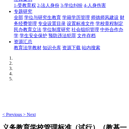
1-受教育权
2-法人身份
3-学位纠纷
4-人身伤害
专题研究
全部
学位与研究生教育
学籍学历管理
师德师风建设
财
务经费管理
专业设置目录
设置标准文件
学校章程制定
民办教育立法
学位制度研究
社会组织管理
中外合作办
学
学生安全保护
预防违法犯罪
文件存档
资源汇总
教育法学教材
知识仓库
资源下载
站内搜索
<
Previous
>
Next
义务教育学校管理标准（试行）（教基一