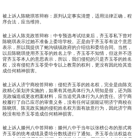
被上诉人陈晓琪答辩称：原判认定事实清楚，适用法律正确，程
序合法，应当维持。
被上诉人陈克政答辩称：中专预选考试结束后，齐玉苓私下曾对
陈晓琪表示过她不准备上委培学校。正是由于齐玉苓有这个意思
表示，所以我提供了鲍沟镇镇政府的介绍信和委培合同。当然，
以后陈晓琪使用齐玉苓的姓名上学，齐玉苓不知情，但这并不违
背齐玉苓本人的意思表示，所以，我们侵犯的只是齐玉苓的姓名
权，没有侵犯齐玉苓受中专以上教育的权利，更没有因此给其造
成任何精神损害。
被上诉人济宁商校答辩称：侵犯齐玉苓的姓名权，完全是由陈克
政精心策划并实施的，如果有其他具体行为人明知是假，还为陈
克政编造或更改档案材料，应当追究具体行为人的责任。济宁商
校履行了自己应尽的审查义务，没有任何证据能证明济宁商校在
陈晓琪、陈克政实施的侵犯姓名权方面有故意行为，因此济宁商
校没有给齐玉苓造成任何精神损害。
被上诉人滕州八中答辩称：滕州八中于当年以张榜公布的形式将
齐玉苓的统考成绩及委培分数线进行了通知。齐玉苓合法权益在