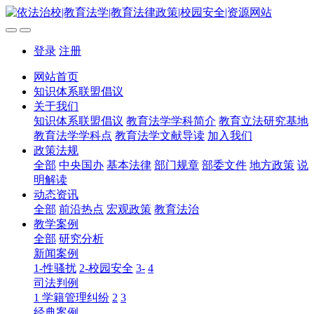
登录
注册
网站首页
知识体系联盟倡议
关于我们
知识体系联盟倡议
教育法学学科简介
教育立法研究基地
教育法学学科点
教育法学文献导读
加入我们
政策法规
全部
中央国办
基本法律
部门规章
部委文件
地方政策
说
明解读
动态资讯
全部
前沿热点
宏观政策
教育法治
教学案例
全部
研究分析
新闻案例
1-性骚扰
2-校园安全
3-
4
司法判例
1 学籍管理纠纷
2
3
经典案例