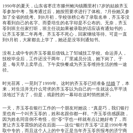
1990年的夏天，山东省枣庄市滕州鲍沟镇圈里村17岁的姑娘齐玉
苓参加中考，预考通过后，她按照要求进行了体检。7月份她又参
加了全省的统考。到8月初，学校张榜公布了录取名单，齐玉苓没
有看到自己的名字。而委培生的名字却是不公布的。无奈，齐玉
苓到班主任家打听，班主任说如果被录取的话应该有通知书的，
让齐玉苓第二年再考。齐玉苓不死心，回家继续等待。可是一直
到9月初，大家都去上学了，她还是没等到通知书。
没有上成中专的齐玉苓最后借钱上了邹城技工学校。命运弄人，
技校毕业后，工作还没干两年，厂里减员分流，她下岗了。于
是，每天早上卖早点、下午卖快餐成为齐玉苓维持生活的惟一途
径。
时光荏苒，一晃到了1999年。这时的齐玉苓已经准备
结婚
了，本
来，对生活并无什么苛求的齐玉苓以为自己的一生就这么平平淡
淡地过下去了，但是，戏剧性的一幕却在这时悄然掀开。
一天，齐玉苓在银行工作的一个朋友对她说：“真是巧，我们银行
里也有一个叫齐玉苓的，姓和名跟你都一样。”齐玉苓倍感蹊跷，
因为姓名同音倒不奇怪，但“苓”字也一样就有点让她好奇了，而
更让齐玉苓震惊的还在后面——这位“银行齐玉苓”正是1990年考
取中专的，而且这个人上的中专正是当年齐玉苓所报考的济宁商