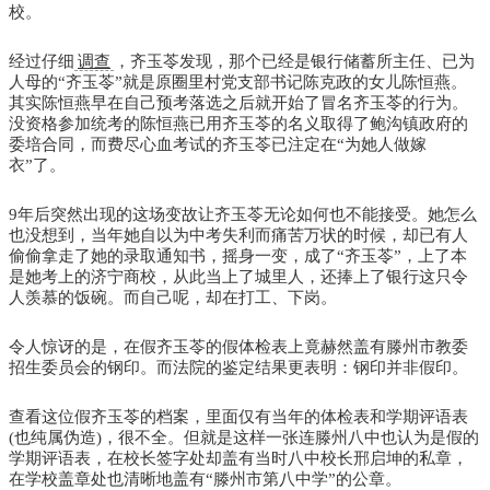
校。
经过仔细
调查
，齐玉苓发现，那个已经是银行储蓄所主任、已为
人母的“齐玉苓”就是原圈里村党支部书记陈克政的女儿陈恒燕。
其实陈恒燕早在自己预考落选之后就开始了冒名齐玉苓的行为。
没资格参加统考的陈恒燕已用齐玉苓的名义取得了鲍沟镇政府的
委培合同，而费尽心血考试的齐玉苓已注定在“为她人做嫁
衣”了。
9年后突然出现的这场变故让齐玉苓无论如何也不能接受。她怎么
也没想到，当年她自以为中考失利而痛苦万状的时候，却已有人
偷偷拿走了她的录取通知书，摇身一变，成了“齐玉苓”，上了本
是她考上的济宁商校，从此当上了城里人，还捧上了银行这只令
人羡慕的饭碗。而自己呢，却在打工、下岗。
令人惊讶的是，在假齐玉苓的假体检表上竟赫然盖有滕州市教委
招生委员会的钢印。而法院的鉴定结果更表明：钢印并非假印。
查看这位假齐玉苓的档案，里面仅有当年的体检表和学期评语表
(也纯属伪造)，很不全。但就是这样一张连滕州八中也认为是假的
学期评语表，在校长签字处却盖有当时八中校长邢启坤的私章，
在学校盖章处也清晰地盖有“滕州市第八中学”的公章。