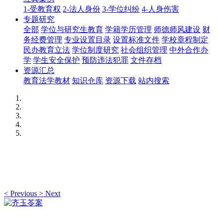
1-受教育权
2-法人身份
3-学位纠纷
4-人身伤害
专题研究
全部
学位与研究生教育
学籍学历管理
师德师风建设
财
务经费管理
专业设置目录
设置标准文件
学校章程制定
民办教育立法
学位制度研究
社会组织管理
中外合作办
学
学生安全保护
预防违法犯罪
文件存档
资源汇总
教育法学教材
知识仓库
资源下载
站内搜索
<
Previous
>
Next