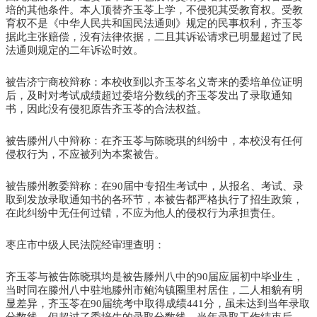
培的其他条件。本人顶替齐玉苓上学，不侵犯其受教育权。受教
育权不是《中华人民共和国民法通则》规定的民事权利，齐玉苓
据此主张赔偿，没有法律依据，二且其诉讼请求已明显超过了民
法通则规定的二年诉讼时效。
被告济宁商校辩称：本校收到以齐玉苓名义寄来的委培单位证明
后，及时对考试成绩超过委培分数线的齐玉苓发出了录取通知
书，因此没有侵犯原告齐玉苓的合法权益。
被告滕州八中辩称：在齐玉苓与陈晓琪的纠纷中，本校没有任何
侵权行为，不应被列为本案被告。
被告滕州教委辩称：在90届中专招生考试中，从报名、考试、录
取到发放录取通知书的各环节，本被告都严格执行了招生政策，
在此纠纷中无任何过错，不应为他人的侵权行为承担责任。
枣庄市中级人民法院经审理查明：
齐玉苓与被告陈晓琪均是被告滕州八中的90届应届初中毕业生，
当时同在滕州八中驻地滕州市鲍沟镇圈里村居住，二人相貌有明
显差异，齐玉苓在90届统考中取得成绩441分，虽未达到当年录取
分数线，但超过了委培生的录取分数线。当年录取工作结束后，