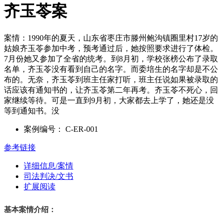
齐玉苓案
案情：1990年的夏天，山东省枣庄市滕州鲍沟镇圈里村17岁的
姑娘齐玉苓参加中考，预考通过后，她按照要求进行了体检。
7月份她又参加了全省的统考。到8月初，学校张榜公布了录取
名单，齐玉苓没有看到自己的名字。而委培生的名字却是不公
布的。无奈，齐玉苓到班主任家打听，班主任说如果被录取的
话应该有通知书的，让齐玉苓第二年再考。齐玉苓不死心，回
家继续等待。可是一直到9月初，大家都去上学了，她还是没
等到通知书。没
案例编号：
C-ER-001
参考链接
详细信息/案情
司法判决/文书
扩展阅读
基本案情介绍：