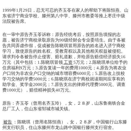
1999年1月29日，忍无可忍的齐玉苓在家人的帮助下将陈恒燕、山
东省济宁商业学校、滕州第八中学、滕州市教委等推上枣庄中级
法院被告席。
在一审中原告齐玉苓诉称：原告经统考后，按照原告填报的志
愿，被告济宁商校录取原告为90级经财会专业委培生。由于各被
告共同弄虚作假，促成被告陈晓琪冒用原告的姓名进入济宁商校
学习，致使原告的姓名权、受教育权以及其他相关权益被侵犯。
请求判令各被告停止侵害、赔礼道歉，并给原告赔偿经济损失16
万元（其中包括：1.陈晓琪冒领
工资
5万元；2.陈晓琪单位给予的
住房福利9万元；3.原告复读一年的费用1000元；4.原告为将农业
户口转为非农业户口交纳的城市增容费6000元；5.原告改上技校
学习交纳的学费5000元；6.陈晓琪在济宁商校就读期间应享有的
助学金、奖学金2000元；7.原告支出的律师代理费5000元、调查
费1000元），赔偿精神损失40万元。
原告：齐玉苓（曾用名齐玉玲），女，２８岁，山东鲁南铁合金
总厂工人，住山东省邹城市城关镇。
被告
：陈晓琪（曾用名陈恒燕），女，２８岁，中国银行山东滕
州支行职员，住山东滕州市龙山路中国银行滕州支行宿舍。