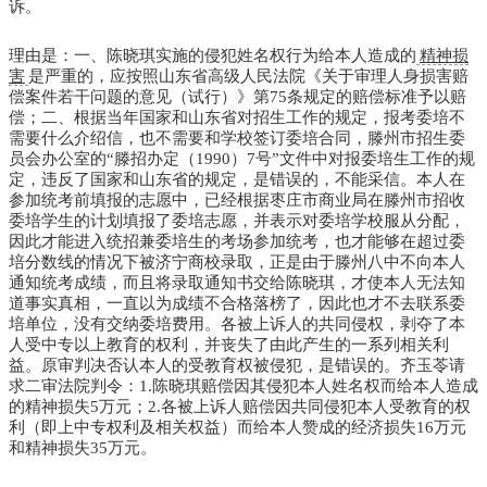
诉。
理由是：一、陈晓琪实施的侵犯姓名权行为给本人造成的
精神损
害
是严重的，应按照山东省高级人民法院《关于审理人身损害赔
偿案件若干问题的意见（试行）》第75条规定的赔偿标准予以赔
偿；二、根据当年国家和山东省对招生工作的规定，报考委培不
需要什么介绍信，也不需要和学校签订委培合同，滕州市招生委
员会办公室的“滕招办定（1990）7号”文件中对报委培生工作的规
定，违反了国家和山东省的规定，是错误的，不能采信。本人在
参加统考前填报的志愿中，已经根据枣庄市商业局在滕州市招收
委培学生的计划填报了委培志愿，并表示对委培学校服从分配，
因此才能进入统招兼委培生的考场参加统考，也才能够在超过委
培分数线的情况下被济宁商校录取，正是由于滕州八中不向本人
通知统考成绩，而且将录取通知书交给陈晓琪，才使本人无法知
道事实真相，一直以为成绩不合格落榜了，因此也才不去联系委
培单位，没有交纳委培费用。各被上诉人的共同侵权，剥夺了本
人受中专以上教育的权利，并丧失了由此产生的一系列相关利
益。原审判决否认本人的受教育权被侵犯，是错误的。齐玉苓请
求二审法院判令：1.陈晓琪赔偿因其侵犯本人姓名权而给本人造成
的精神损失5万元；2.各被上诉人赔偿因共同侵犯本人受教育的权
利（即上中专权利及相关权益）而给本人赞成的经济损失16万元
和精神损失35万元。