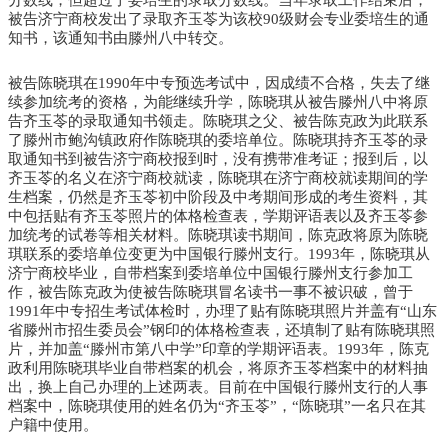
被告济宁商校发出了录取齐玉苓为该校90级财会专业委培生的通
知书，该通知书由滕州八中转交。
被告陈晓琪在1990年中专预选考试中，因成绩不合格，失去了继
续参加统考的资格，为能继续升学，陈晓琪从被告滕州八中将原
告齐玉苓的录取通知书领走。陈晓琪之父、被告陈克政为此联系
了滕州市鲍沟镇政府作陈晓琪的委培单位。陈晓琪持齐玉苓的录
取通知书到被告济宁商校报到时，没有携带准考证；报到后，以
齐玉苓的名义在济宁商校就读，陈晓琪在济宁商校就读期间的学
生档案，仍然是齐玉苓初中阶段及中考期间形成的考生资料，其
中包括贴有齐玉苓照片的体格检查表，学期评语表以及齐玉苓参
加统考的试卷等相关材料。陈晓琪读书期间，陈克政将原为陈晓
琪联系的委培单位变更为中国银行滕州支行。1993年，陈晓琪从
济宁商校毕业，自带档案到委培单位中国银行滕州支行参加工
作，被告陈克政为使被告陈晓琪冒名读书一事不被识破，曾于
1991年中专招生考试体检时，办理了贴有陈晓琪照片并盖有“山东
省滕州市招生委员会”钢印的体格检查表，还填制了贴有陈晓琪照
片，并加盖“滕州市第八中学”印章的学期评语表。1993年，陈克
政利用陈晓琪毕业自带档案的机会，将原齐玉苓档案中的材料抽
出，换上自己办理的上述两表。目前在中国银行滕州支行的人事
档案中，陈晓琪使用的姓名仍为“齐玉苓”，“陈晓琪”一名只在其
户籍中使用。