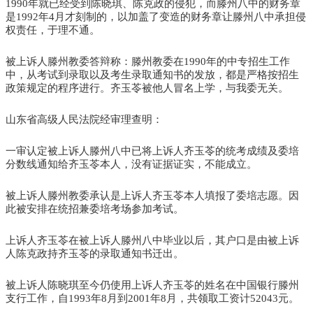
1990年就已经受到陈晓琪、陈克政的侵犯，而滕州八中的财务章
是1992年4月才刻制的，以加盖了变造的财务章让滕州八中承担侵
权责任，于理不通。
被上诉人滕州教委答辩称：滕州教委在1990年的中专招生工作
中，从考试到录取以及考生录取通知书的发放，都是严格按招生
政策规定的程序进行。齐玉苓被他人冒名上学，与我委无关。
山东省高级人民法院经审理查明：
一审认定被上诉人滕州八中已将上诉人齐玉苓的统考成绩及委培
分数线通知给齐玉苓本人，没有证据证实，不能成立。
被上诉人滕州教委承认是上诉人齐玉苓本人填报了委培志愿。因
此被安排在统招兼委培考场参加考试。
上诉人齐玉苓在被上诉人滕州八中毕业以后，其户口是由被上诉
人陈克政持齐玉苓的录取通知书迁出。
被上诉人陈晓琪至今仍使用上诉人齐玉苓的姓名在中国银行滕州
支行工作，自1993年8月到2001年8月，共领取工资计52043元。