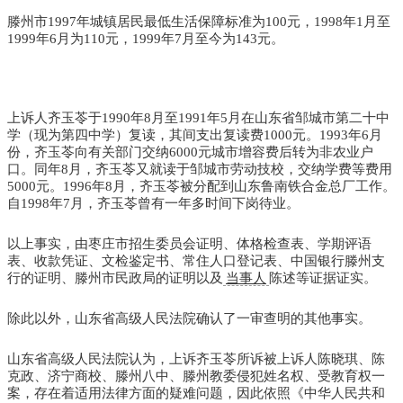
滕州市1997年城镇居民最低生活保障标准为100元，1998年1月至
1999年6月为110元，1999年7月至今为143元。
上诉人齐玉苓于1990年8月至1991年5月在山东省邹城市第二十中
学（现为第四中学）复读，其间支出复读费1000元。1993年6月
份，齐玉苓向有关部门交纳6000元城市增容费后转为非农业户
口。同年8月，齐玉苓又就读于邹城市劳动技校，交纳学费等费用
5000元。1996年8月，齐玉苓被分配到山东鲁南铁合金总厂工作。
自1998年7月，齐玉苓曾有一年多时间下岗待业。
以上事实，由枣庄市招生委员会证明、体格检查表、学期评语
表、收款凭证、文检鉴定书、常住人口登记表、中国银行滕州支
行的证明、滕州市民政局的证明以及
当事人
陈述等证据证实。
除此以外，山东省高级人民法院确认了一审查明的其他事实。
山东省高级人民法院认为，上诉齐玉苓所诉被上诉人陈晓琪、陈
克政、济宁商校、滕州八中、滕州教委侵犯姓名权、受教育权一
案，存在着适用法律方面的疑难问题，因此依照《中华人民共和