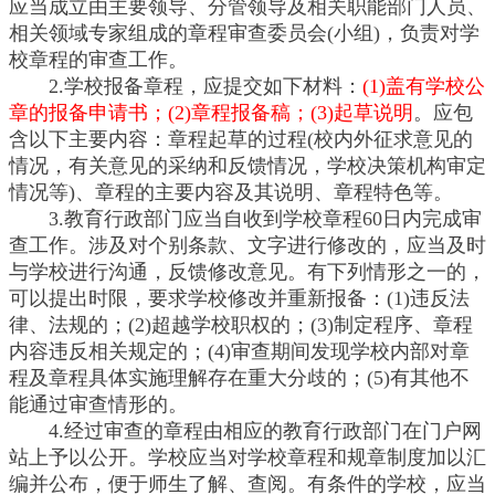
应当成立由主要领导、分管领导及相关职能部门人员、
相关领域专家组成的章程审查委员会(小组)，负责对学
校章程的审查工作。
2.学校报备章程，应提交如下材料：
(1)盖有学校公
章的报备申请书；(2)章程报备稿；(3)起草说明
。应包
含以下主要内容：章程起草的过程(校内外征求意见的
情况，有关意见的采纳和反馈情况，学校决策机构审定
情况等)、章程的主要内容及其说明、章程特色等。
3.教育行政部门应当自收到学校章程60日内完成审
查工作。涉及对个别条款、文字进行修改的，应当及时
与学校进行沟通，反馈修改意见。有下列情形之一的，
可以提出时限，要求学校修改并重新报备：(1)违反法
律、法规的；(2)超越学校职权的；(3)制定程序、章程
内容违反相关规定的；(4)审查期间发现学校内部对章
程及章程具体实施理解存在重大分歧的；(5)有其他不
能通过审查情形的。
4.经过审查的章程由相应的教育行政部门在门户网
站上予以公开。学校应当对学校章程和规章制度加以汇
编并公布，便于师生了解、查阅。有条件的学校，应当