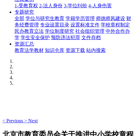
1-受教育权
2-法人身份
3-学位纠纷
4-人身伤害
专题研究
全部
学位与研究生教育
学籍学历管理
师德师风建设
财
务经费管理
专业设置目录
设置标准文件
学校章程制定
民办教育立法
学位制度研究
社会组织管理
中外合作办
学
学生安全保护
预防违法犯罪
文件存档
资源汇总
教育法学教材
知识仓库
资源下载
站内搜索
<
Previous
>
Next
北京市教育委员会关于推进中小学校章程