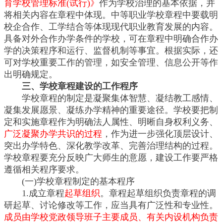
育学校管理标准(试行)》
作为学校治理的基本依据，并
将相关内容在章程中体现。中等职业学校章程中要载明
校企合作、工学结合等体现现代职业教育发展的内容。
具备对外合作办学条件的学校，可在章程中明确合作办
学的决策程序和运行、监督机制等事宜。根据实际，还
可对学校重要工作的管理，如安全管理、信息公开等作
出明确规定。
三、学校章程建设的工作程序
学校章程的制定是凝聚集体智慧、凝结教工感情、
凝集发展愿景、凝练办学精神的重要途径。学校要把制
定和实施章程作为明确法人属性、明晰自身权利义务、
广泛凝聚办学共识的过程
，作为进一步强化顶层设计、
突出办学特色、深化教学改革、完善治理结构的过程。
学校章程要充分反映广大师生的意愿，建设工作要严格
遵循相关程序要求。
(一)学校章程制定的基本程序
1.成立章程
起草组织
。章程起草组织负责章程的调
研起草、讨论修改等工作，应当具有广泛性和专业性。
成员由学校党政领导班子主要成员、有关内设机构负责