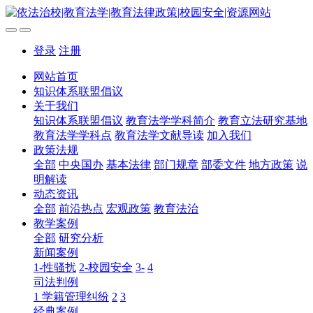
登录
注册
网站首页
知识体系联盟倡议
关于我们
知识体系联盟倡议
教育法学学科简介
教育立法研究基地
教育法学学科点
教育法学文献导读
加入我们
政策法规
全部
中央国办
基本法律
部门规章
部委文件
地方政策
说
明解读
动态资讯
全部
前沿热点
宏观政策
教育法治
教学案例
全部
研究分析
新闻案例
1-性骚扰
2-校园安全
3-
4
司法判例
1 学籍管理纠纷
2
3
经典案例