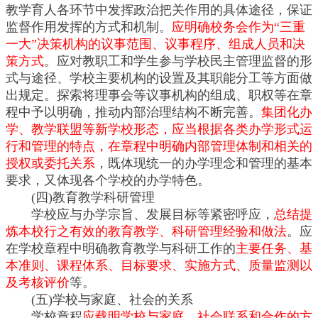
教学育人各环节中发挥政治把关作用的具体途径，保证
监督作用发挥的方式和机制。
应明确校务会作为“三重
一大”决策机构的议事范围、议事程序、组成人员和决
策方式
。应对教职工和学生参与学校民主管理监督的形
式与途径、学校主要机构的设置及其职能分工等方面做
出规定。探索将理事会等议事机构的组成、职权等在章
程中予以明确，推动内部治理结构不断完善。
集团化办
学、教学联盟等新学校形态，应当根据各类办学形式运
行和管理的特点，在章程中明确内部管理体制和相关的
授权或委托关系
，既体现统一的办学理念和管理的基本
要求，又体现各个学校的办学特色。
(四)教育教学科研管理
学校应与办学宗旨、发展目标等紧密呼应，
总结提
炼本校行之有效的教育教学、科研管理经验和做法
。应
在学校章程中明确教育教学与科研工作的
主要任务、基
本准则、课程体系、目标要求、实施方式、质量监测以
及考核评价
等。
(五)学校与家庭、社会的关系
学校章程
应载明学校与家庭、社会联系和合作的方