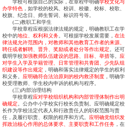
学校可根据自己的实际，在章程中明确
学校文化与
办学特色
，如学校的校风、校训、校徽、校标、校歌、
校旗、纪念日、师生誓词、标识符号等。
(二)教职工和学生
学校章程应根据法律法规的规定，明确教职工在学
校中的
地位、权利和义务
。可根据学校发展需要，
在法
律法规允许范围内，对教师和其他教育工作者的来源、
聘任或者解聘、晋升、奖励或者处分等作出规定
。还可
载明学校
加强教师队伍建设的思路、目标、举措
等。
应
对学生入学及学籍管理、日常管理和共青团、少先队组
织建设等作出规定
，明确和落实法律规定的学生的权利
和义务。
应明确符合法治原则的校内救济制度
，明确学
校受理教师、学生校内申诉的机构与程序。
(三)内部治理结构
学校章程
应对学校组织机构和内部管理体制作出明
确规定
。公办中小学校实行校长负责制。应明确规定校
长作为学校法定代表人和行政责任人的职权范围与责
任，及履行职责、权限的程序和方式。
应明确党组织发
挥政治核心作用的总体要求、主要职责和工作任务
，在