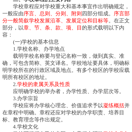
学校章程应对学校重大和基本事宜作出明确规定，
一般应由
序言、总则、分则、附则
四部分组成。
序言部
分一般简叙学校发展沿革、发展定位和目标等
。在正文
部分，以
章、节、条、款、项、目
的形式载明以下内
容：
(一)学校的基本信息
1.学校名称、办学地点
载明学校名称要与登记名称一致，做到真实、准
确，可包含简称、英文译名。学校地址要具体，明确标
明学校所在的行政区域及地点。有多个校区的学校应载
明所有校区的地址。
2.
学校的隶属关系及性质
应明确学校的举办者，办学性质、办学层次等。
3.办学宗旨
学校应将办学核心理念、价值追求予以
凝练概括
并
在章程中明确。章程还应对学校的办学职责、培养目
标、教育理念等作出规定。
4.学校文化