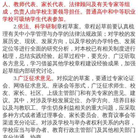
人、教师代表、家长代表、法律顾问及有关专家等组
成，负责人由学校主要领导担任。普通高中和中等职业
学校可吸纳学生代表参加。
2.
依法、科学研制
章程草案。章程起草前要认真梳
理有关中小学管理与办学的法律法规政策；对学校的发
展历史、现状、发展方向，以及学校的办学特色、发展
定位等进行全面的研究分析，对本校已有相关制度进行
梳理，总结实践经验。起草过程中，要充分、广泛听取
各方意见，学习借鉴其他学校章程建设经验成果，加强
起草组内部研究讨论。
3.
广泛征求意见
。对拟定的草案，要通过专家论证
会、网络征求意见、座谈会等形式，广泛征求师生、校
友、家长、社区、上级主管部门和有关专家的意见、建
议。其中，对涉及学校发展定位、办学方向、培养目标
以及与教职工、学生切身利益相关的重大问题，应采取
多种方式或者通过理事会、家长委员会、教育议事会等
渠道充分论证。对涉及学校与举办者权利关系的内容，
学校应当与举办者、教育行政主管部门及其他相关部门
充分沟通、协商。