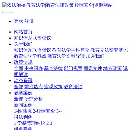
登录
注册
网站首页
知识体系联盟倡议
关于我们
知识体系联盟倡议
教育法学学科简介
教育立法研究基地
教育法学学科点
教育法学文献导读
加入我们
政策法规
全部
中央国办
基本法律
部门规章
部委文件
地方政策
说
明解读
动态资讯
全部
前沿热点
宏观政策
教育法治
教学案例
全部
研究分析
新闻案例
1-性骚扰
2-校园安全
3-
4
司法判例
1 学籍管理纠纷
2
3
经典案例