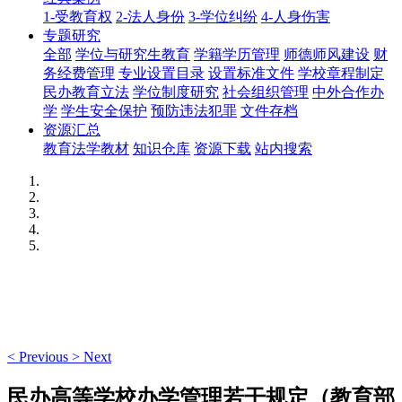
1-受教育权
2-法人身份
3-学位纠纷
4-人身伤害
专题研究
全部
学位与研究生教育
学籍学历管理
师德师风建设
财
务经费管理
专业设置目录
设置标准文件
学校章程制定
民办教育立法
学位制度研究
社会组织管理
中外合作办
学
学生安全保护
预防违法犯罪
文件存档
资源汇总
教育法学教材
知识仓库
资源下载
站内搜索
<
Previous
>
Next
民办高等学校办学管理若干规定（教育部