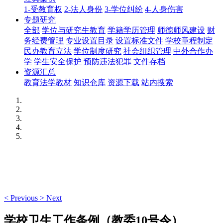
1-受教育权
2-法人身份
3-学位纠纷
4-人身伤害
专题研究
全部
学位与研究生教育
学籍学历管理
师德师风建设
财
务经费管理
专业设置目录
设置标准文件
学校章程制定
民办教育立法
学位制度研究
社会组织管理
中外合作办
学
学生安全保护
预防违法犯罪
文件存档
资源汇总
教育法学教材
知识仓库
资源下载
站内搜索
<
Previous
>
Next
学校卫生工作条例（教委10号令）