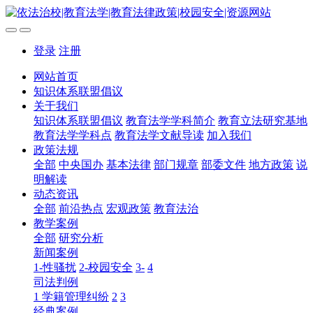
登录
注册
网站首页
知识体系联盟倡议
关于我们
知识体系联盟倡议
教育法学学科简介
教育立法研究基地
教育法学学科点
教育法学文献导读
加入我们
政策法规
全部
中央国办
基本法律
部门规章
部委文件
地方政策
说
明解读
动态资讯
全部
前沿热点
宏观政策
教育法治
教学案例
全部
研究分析
新闻案例
1-性骚扰
2-校园安全
3-
4
司法判例
1 学籍管理纠纷
2
3
经典案例