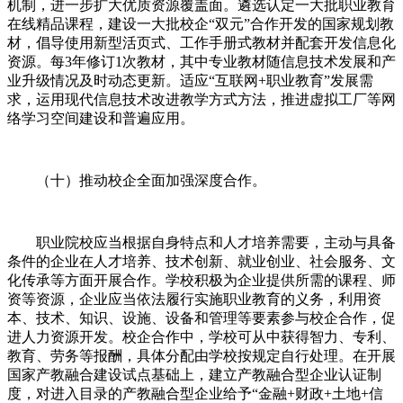
机制，进一步扩大优质资源覆盖面。遴选认定一大批职业教育
在线精品课程，建设一大批校企“双元”合作开发的国家规划教
材，倡导使用新型活页式、工作手册式教材并配套开发信息化
资源。每3年修订1次教材，其中专业教材随信息技术发展和产
业升级情况及时动态更新。适应“互联网+职业教育”发展需
求，运用现代信息技术改进教学方式方法，推进虚拟工厂等网
络学习空间建设和普遍应用。
（十）推动校企全面加强深度合作。
职业院校应当根据自身特点和人才培养需要，主动与具备
条件的企业在人才培养、技术创新、就业创业、社会服务、文
化传承等方面开展合作。学校积极为企业提供所需的课程、师
资等资源，企业应当依法履行实施职业教育的义务，利用资
本、技术、知识、设施、设备和管理等要素参与校企合作，促
进人力资源开发。校企合作中，学校可从中获得智力、专利、
教育、劳务等报酬，具体分配由学校按规定自行处理。在开展
国家产教融合建设试点基础上，建立产教融合型企业认证制
度，对进入目录的产教融合型企业给予“金融+财政+土地+信