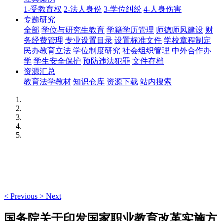
1-受教育权
2-法人身份
3-学位纠纷
4-人身伤害
专题研究
全部
学位与研究生教育
学籍学历管理
师德师风建设
财
务经费管理
专业设置目录
设置标准文件
学校章程制定
民办教育立法
学位制度研究
社会组织管理
中外合作办
学
学生安全保护
预防违法犯罪
文件存档
资源汇总
教育法学教材
知识仓库
资源下载
站内搜索
<
Previous
>
Next
国务院关于印发国家职业教育改革实施方