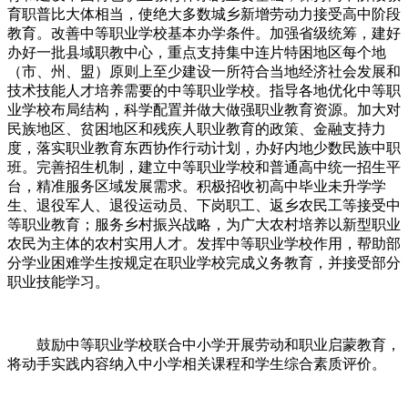
育职普比大体相当，使绝大多数城乡新增劳动力接受高中阶段
教育。改善中等职业学校基本办学条件。加强省级统筹，建好
办好一批县域职教中心，重点支持集中连片特困地区每个地
（市、州、盟）原则上至少建设一所符合当地经济社会发展和
技术技能人才培养需要的中等职业学校。指导各地优化中等职
业学校布局结构，科学配置并做大做强职业教育资源。加大对
民族地区、贫困地区和残疾人职业教育的政策、金融支持力
度，落实职业教育东西协作行动计划，办好内地少数民族中职
班。完善招生机制，建立中等职业学校和普通高中统一招生平
台，精准服务区域发展需求。积极招收初高中毕业未升学学
生、退役军人、退役运动员、下岗职工、返乡农民工等接受中
等职业教育；服务乡村振兴战略，为广大农村培养以新型职业
农民为主体的农村实用人才。发挥中等职业学校作用，帮助部
分学业困难学生按规定在职业学校完成义务教育，并接受部分
职业技能学习。
鼓励中等职业学校联合中小学开展劳动和职业启蒙教育，
将动手实践内容纳入中小学相关课程和学生综合素质评价。