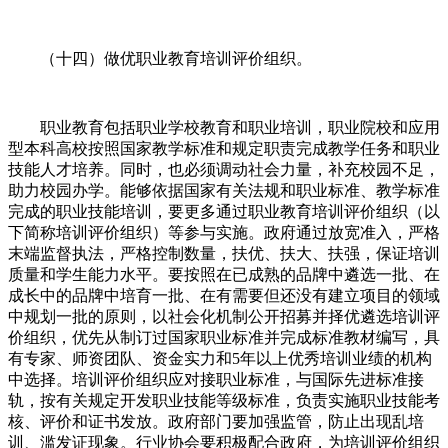
（十四）做优职业教育培训评价组织。
职业教育包括职业学校教育和职业培训，职业院校和应用
型本科高校按照国家教学标准和规定职责完成教学任务和职业
技能人才培养。同时，也必须调动社会力量，补充校园不足，
助力校园办学。能够依据国家有关法规和职业标准、教学标准
完成的职业技能培训，要更多通过职业教育培训评价组织（以
下简称培训评价组织）等参与实施。政府通过放宽准入，严格
末端监督执法，严格控制数量，扶优、扶大、扶强，保证培训
质量和学生能力水平。要按照在已成熟的品牌中遴选一批、在
成长中的品牌中培育一批、在有需要但还没有建立项目的领域
中规划一批的原则，以社会化机制公开招募并择优遴选培训评
价组织，优先从制订过国家职业标准并完成标准教材编写，具
有专家、师资团队、资金实力和5年以上优秀培训业绩的机构
中选择。培训评价组织应对接职业标准，与国际先进标准接
轨，按有关规定开发职业技能等级标准，负责实施职业技能考
核、评价和证书发放。政府部门要加强监管，防止出现乱培
训、滥发证现象。行业协会要积极配合政府，为培训评价组织