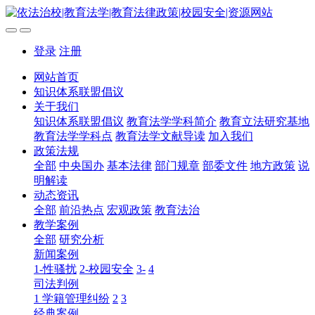
登录
注册
网站首页
知识体系联盟倡议
关于我们
知识体系联盟倡议
教育法学学科简介
教育立法研究基地
教育法学学科点
教育法学文献导读
加入我们
政策法规
全部
中央国办
基本法律
部门规章
部委文件
地方政策
说
明解读
动态资讯
全部
前沿热点
宏观政策
教育法治
教学案例
全部
研究分析
新闻案例
1-性骚扰
2-校园安全
3-
4
司法判例
1 学籍管理纠纷
2
3
经典案例