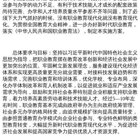
业参与办学的动力不足、有利于技术技能人才成长的配套政策
尚待完善、办学和人才培养质量水平参差不齐等问题，到了必
须下大力气抓好的时候。没有职业教育现代化就没有教育现代
化。为贯彻全国教育大会精神，进一步办好新时代职业教育，
落实《中华人民共和国职业教育法》，制定本实施方案。
总体要求与目标：坚持以习近平新时代中国特色社会主义
思想为指导，把职业教育摆在教育改革创新和经济社会发展中
更加突出的位置。牢固树立新发展理念，服务建设现代化经济
体系和实现更高质量更充分就业需要，对接科技发展趋势和市
场需求，完善职业教育和培训体系，优化学校、专业布局，深
化办学体制改革和育人机制改革，以促进就业和适应产业发展
需求为导向，鼓励和支持社会各界特别是企业积极支持职业教
育，着力培养高素质劳动者和技术技能人才。经过5—10年左
右时间，职业教育基本完成由政府举办为主向政府统筹管理、
社会多元办学的格局转变，由追求规模扩张向提高质量转变，
由参照普通教育办学模式向企业社会参与、专业特色鲜明的类
型教育转变，大幅提升新时代职业教育现代化水平，为促进经
济社会发展和提高国家竞争力提供优质人才资源支撑。