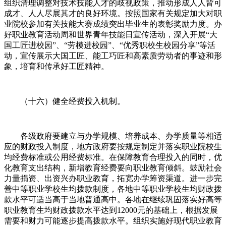
组织清理调整对技术技能人才的歧视政策，推动形成人人皆可
成才、人人尽展其才的良好环境。按照国家有关规定加大对职
业院校参加有关技能大赛成绩突出毕业生的表彰奖励力度。办
好职业教育活动周和世界青年技能日宣传活动，深入开展“大
国工匠进校园”、“劳模进校园”、“优秀职校生校园分享”等活
动，宣传展示大国工匠、能工巧匠和高素质劳动者的事迹和形
象，培育和传承好工匠精神。
（十六）健全经费投入机制。
各级政府要建立与办学规模、培养成本、办学质量等相适
应的财政投入制度，地方政府要按规定制定并落实职业院校生
均经费标准或公用经费标准。在保障教育合理投入的同时，优
化教育支出结构，新增教育经费要向职业教育倾斜。鼓励社会
力量捐资、出资兴办职业教育，拓宽办学筹资渠道。进一步完
善中等职业学校生均拨款制度，各地中等职业学校生均财政拨
款水平可适当高于当地普通高中。各地在继续巩固落实好高等
职业教育生均财政拨款水平达到12000元的基础上，根据发展
需要和财力可能逐步提高拨款水平。组织实施好现代职业教育