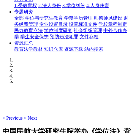
1-受教育权
2-法人身份
3-学位纠纷
4-人身伤害
专题研究
全部
学位与研究生教育
学籍学历管理
师德师风建设
财
务经费管理
专业设置目录
设置标准文件
学校章程制定
民办教育立法
学位制度研究
社会组织管理
中外合作办
学
学生安全保护
预防违法犯罪
文件存档
资源汇总
教育法学教材
知识仓库
资源下载
站内搜索
<
Previous
>
Next
中国民航大学研究生院举办《学位法》背