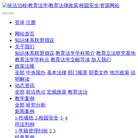
登录
注册
网站首页
知识体系联盟倡议
关于我们
知识体系联盟倡议
教育法学学科简介
教育立法研究基地
教育法学学科点
教育法学文献导读
加入我们
政策法规
全部
中央国办
基本法律
部门规章
部委文件
地方政策
说
明解读
动态资讯
全部
前沿热点
宏观政策
教育法治
教学案例
全部
研究分析
新闻案例
1-性骚扰
2-校园安全
3-
4
司法判例
1 学籍管理纠纷
2
3
经典案例