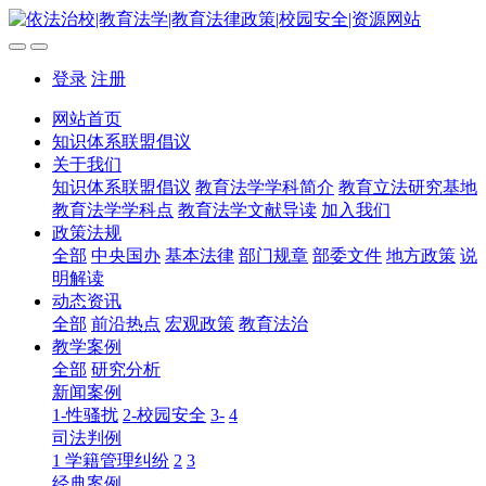
登录
注册
网站首页
知识体系联盟倡议
关于我们
知识体系联盟倡议
教育法学学科简介
教育立法研究基地
教育法学学科点
教育法学文献导读
加入我们
政策法规
全部
中央国办
基本法律
部门规章
部委文件
地方政策
说
明解读
动态资讯
全部
前沿热点
宏观政策
教育法治
教学案例
全部
研究分析
新闻案例
1-性骚扰
2-校园安全
3-
4
司法判例
1 学籍管理纠纷
2
3
经典案例