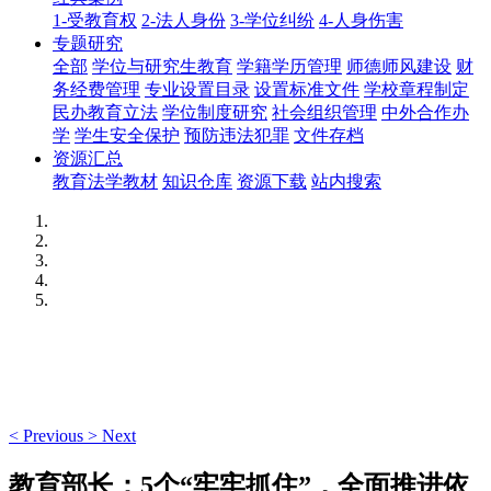
1-受教育权
2-法人身份
3-学位纠纷
4-人身伤害
专题研究
全部
学位与研究生教育
学籍学历管理
师德师风建设
财
务经费管理
专业设置目录
设置标准文件
学校章程制定
民办教育立法
学位制度研究
社会组织管理
中外合作办
学
学生安全保护
预防违法犯罪
文件存档
资源汇总
教育法学教材
知识仓库
资源下载
站内搜索
<
Previous
>
Next
教育部长：5个“牢牢抓住”，全面推进依