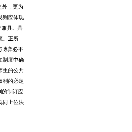
之外，更为
规则应体现
”兼具。具
愿。正所
与博弈必不
在制度中确
师生的公共
权利的必定
则的制订应
既同上位法