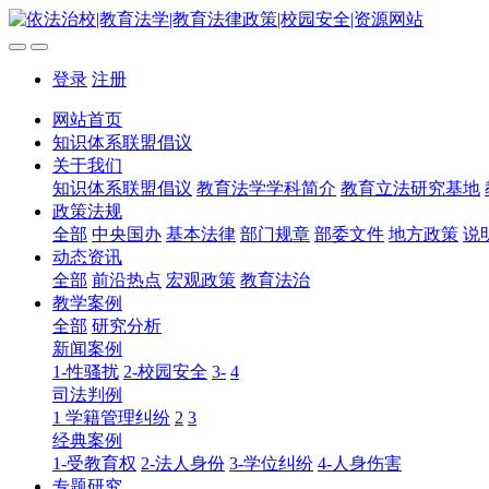
登录
注册
网站首页
知识体系联盟倡议
关于我们
知识体系联盟倡议
教育法学学科简介
教育立法研究基地
政策法规
全部
中央国办
基本法律
部门规章
部委文件
地方政策
说
动态资讯
全部
前沿热点
宏观政策
教育法治
教学案例
全部
研究分析
新闻案例
1-性骚扰
2-校园安全
3-
4
司法判例
1 学籍管理纠纷
2
3
经典案例
1-受教育权
2-法人身份
3-学位纠纷
4-人身伤害
专题研究