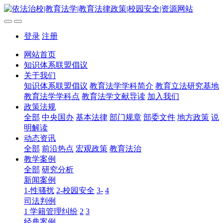
登录
注册
网站首页
知识体系联盟倡议
关于我们
知识体系联盟倡议
教育法学学科简介
教育立法研究基地
教育法学学科点
教育法学文献导读
加入我们
政策法规
全部
中央国办
基本法律
部门规章
部委文件
地方政策
说
明解读
动态资讯
全部
前沿热点
宏观政策
教育法治
教学案例
全部
研究分析
新闻案例
1-性骚扰
2-校园安全
3-
4
司法判例
1 学籍管理纠纷
2
3
经典案例