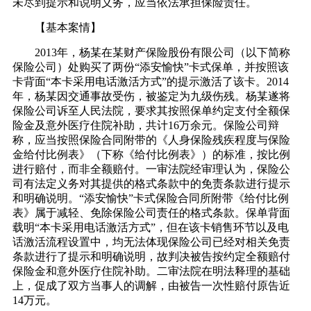
未尽到提示和说明义务，应当依法承担保险责任。
【基本案情】
2013年，杨某在某财产保险股份有限公司（以下简称
保险公司）处购买了两份“添安愉快”卡式保单，并按照该
卡背面“本卡采用电话激活方式”的提示激活了该卡。2014
年，杨某因交通事故受伤，被鉴定为九级伤残。杨某遂将
保险公司诉至人民法院，要求其按照保单约定支付全额保
险金及意外医疗住院补助，共计16万余元。保险公司辩
称，应当按照保险合同附带的《人身保险残疾程度与保险
金给付比例表》（下称《给付比例表》）的标准，按比例
进行赔付，而非全额赔付。一审法院经审理认为，保险公
司有法定义务对其提供的格式条款中的免责条款进行提示
和明确说明。“添安愉快”卡式保险合同所附带《给付比例
表》属于减轻、免除保险公司责任的格式条款。保单背面
载明“本卡采用电话激活方式”，但在该卡销售环节以及电
话激活流程设置中，均无法体现保险公司已经对相关免责
条款进行了提示和明确说明，故判决被告按约定全额赔付
保险金和意外医疗住院补助。二审法院在明法释理的基础
上，促成了双方当事人的调解，由被告一次性赔付原告近
14万元。