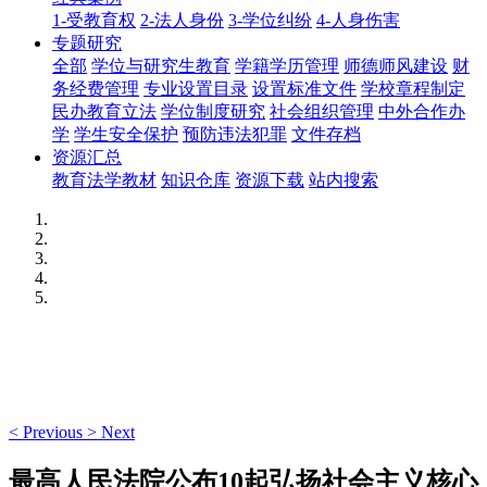
1-受教育权
2-法人身份
3-学位纠纷
4-人身伤害
专题研究
全部
学位与研究生教育
学籍学历管理
师德师风建设
财
务经费管理
专业设置目录
设置标准文件
学校章程制定
民办教育立法
学位制度研究
社会组织管理
中外合作办
学
学生安全保护
预防违法犯罪
文件存档
资源汇总
教育法学教材
知识仓库
资源下载
站内搜索
<
Previous
>
Next
最高人民法院公布10起弘扬社会主义核心