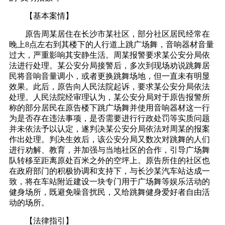
【基本案情】
原告周某居住在长沙市某社区，部分社区居民经常在
晚上8点左右到其楼下的人行道上跳广场舞，音响器材音量
过大，严重影响其安静生活。周某报警要求某公安分局依
法进行处理。某公安分局接警后，多次到现场劝说跳舞居
民将音响音量调小，或者更换跳舞场地，但一直未有明显
效果。此后，原告向人民法院起诉，要求某公安分局依法
处理。人民法院经审理认为，某公安分局对于原告报警所
称的部分居民在原告楼下跳广场舞并使用音响器材这一行
为是否存在违法事项，是否需要进行行政处罚等实质问题
并未依法予以认定，遂判决某公安分局依法对周某的报案
作出处理。判决生效后，该公安分局又数次对跳舞的人们
进行劝解、教育，并加强与当地社区的合作，引导广场舞
队转移至距离原处百米之外的空坪上。原告所住的社区也
在政府部门的积极协调和支持下，与长沙某汽车站达成一
致，将在车站附近建设一块专门用于广场舞等娱乐活动的
健身场所，既避免噪音扰民，又给跳舞健身爱好者自由活
动的场所。
【法律指引】