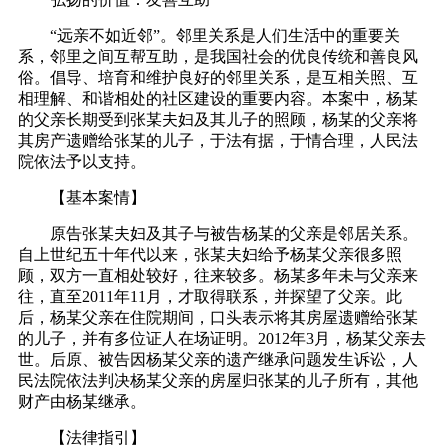
“远亲不如近邻”。邻里关系是人们生活中的重要关
系，邻里之间互帮互助，是我国社会的优良传统和善良风
俗。倡导、培育和维护良好的邻里关系，是互相关照、互
相理解、和谐相处的社区建设的重要内容。本案中，杨某
的父亲长期受到张某夫妇及其儿子的照顾，杨某的父亲将
其房产遗赠给张某的儿子，于法有据，于情合理，人民法
院依法予以支持。
【基本案情】
原告张某夫妇及其子与被告杨某的父亲是邻居关系。
自上世纪五十年代以来，张某夫妇给予杨某父亲很多照
顾，双方一直相处较好，往来较多。杨某多年未与父亲来
往，直至2011年11月，才取得联系，并探望了父亲。此
后，杨某父亲在住院期间，口头表示将其房屋遗赠给张某
的儿子，并有多位证人在场证明。2012年3月，杨某父亲去
世。后原、被告因杨某父亲的遗产继承问题发生诉讼，人
民法院依法判决杨某父亲的房屋归张某的儿子所有，其他
财产由杨某继承。
【法律指引】