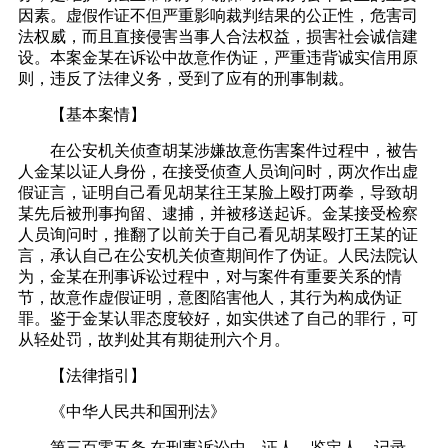
因素。虚假作证不但严重影响裁判结果的公正性，危害司
法权威，而且直接侵害当事人合法权益，损害社会诚信建
设。本案金某在诉讼中故意作伪证，严重违背诚实信用原
则，违反了法律义务，受到了应有的刑事制裁。
【基本案情】
在公安机关侦查胡某涉嫌故意伤害案件过程中，被告
人金某以证人身份，在接受侦查人员询问时，两次作出虚
假证言，证明自己看见胡某往王某脸上殴打两拳，导致胡
某先后被刑事拘留、逮捕，并被移送起诉。金某接受检察
人员询问时，推翻了以前关于自己看见胡某殴打王某的证
言，承认自己在公安机关侦查期间作了伪证。人民法院认
为，金某在刑事诉讼过程中，对与案件有重要关系的情
节，故意作虚假证明，意图陷害他人，其行为构成伪证
罪。鉴于金某认罪态度较好，如实供述了自己的罪行，可
从轻处罚，故判处其有期徒刑六个月。
【法律指引】
《中华人民共和国刑法》
第三百零五条 在刑事诉讼中，证人、鉴定人、记录