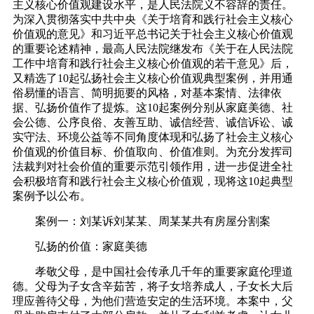
主义核心价值观建设水平，是人民法院义不容辞的责任。
为深入贯彻落实中共中央《关于培育和践行社会主义核心
价值观的意见》和习近平总书记关于社会主义核心价值观
的重要论述精神，最高人民法院继发布《关于在人民法院
工作中培育和践行社会主义核心价值观的若干意见》后，
又精选了10起弘扬社会主义核心价值观典型案例，并用通
俗易懂的语言、简明扼要的风格，对基本案情、法律依
据、弘扬价值作了提炼。这10起案例分别从家庭美德、社
会公德、公序良俗、友善互助、诚信经营、诚信诉讼、诚
实守法、环境公益等不同角度体现和弘扬了社会主义核心
价值观的价值目标、价值取向、价值准则。为充分发挥司
法裁判对社会价值的重要示范引领作用，进一步促进全社
会积极培育和践行社会主义核心价值观，现将这10起典型
案例予以公布。
案例一：刘某诉刘某某、周某某共有房屋分割案
弘扬的价值：家庭美德
孝敬父母，是中国社会传承几千年的重要家庭伦理道
德。父母为子女含辛茹苦，将子女培养成人，子女长大后
理应善待父母，为他们营造安定的生活环境。本案中，父